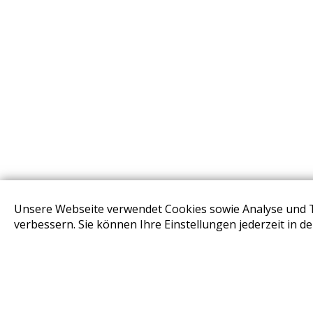
Unsere Webseite verwendet Cookies sowie Analyse und 
STORES
verbessern. Sie können Ihre Einstellungen jederzeit in d
Design Base & ROLF BENZ Haus Brunn
Design Studio Wien Taborstrasse
Design Outlet Sommerdorf Neudörfl