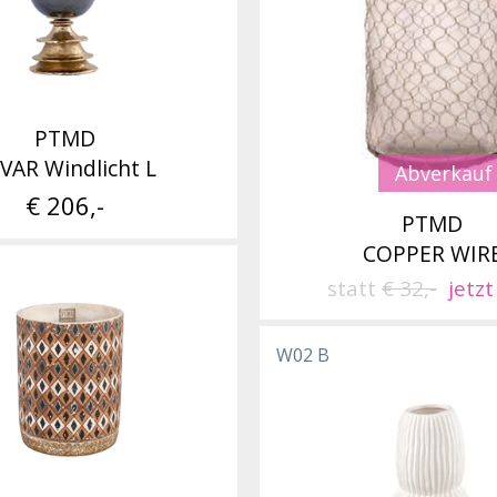
PTMD
VAR Windlicht L
Abverkauf
€ 206,-
PTMD
COPPER WIR
statt
€ 32,-
jetzt
W02 B