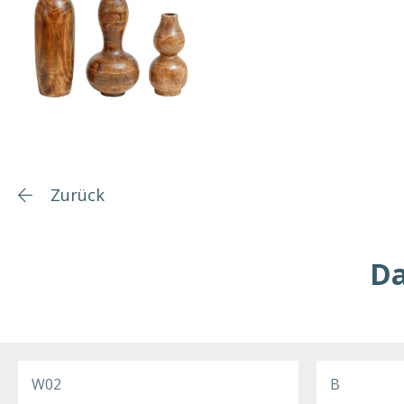
Zurück
Da
W02
B