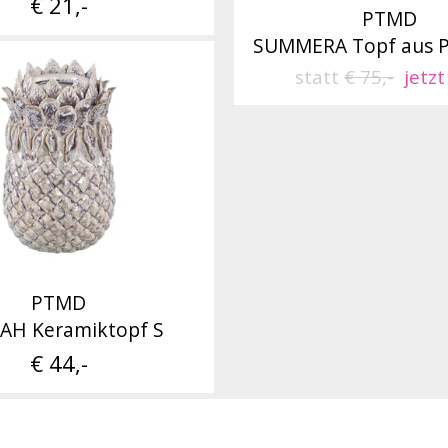
€ 21,-
PTMD
SUMMERA Topf aus Pa
statt
€ 75,-
jetzt
PTMD
AH Keramiktopf S
€ 44,-