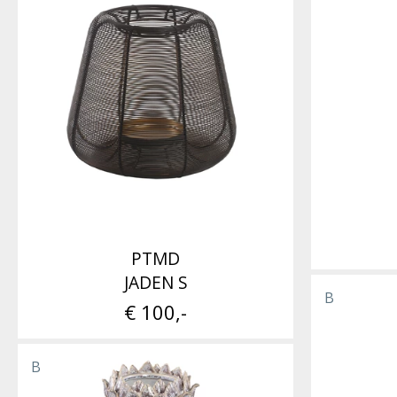
PTMD
JADEN S
B
€ 100,-
B