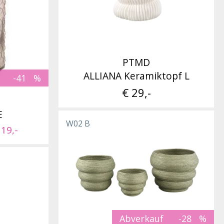
PTMD
ALLIANA Keramiktopf L
-41
€ 29,-
E
W02 B
 19,-
Abverkauf
-28