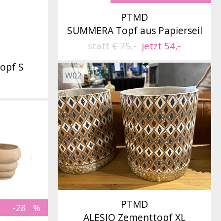
PTMD
SUMMERA Topf aus Papierseil
statt
€ 75,-
jetzt 54,-
opf S
W02
PTMD
-28
ALESIO Zementtopf XL