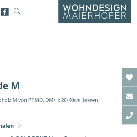
de M
holz M von PTMD, DM/H: 20/40cm, brown
halen