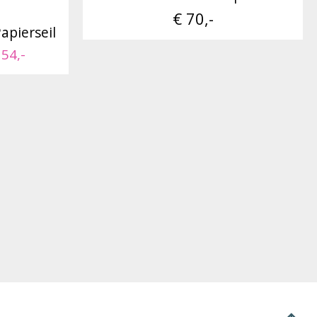
€ 70,-
pierseil
 54,-