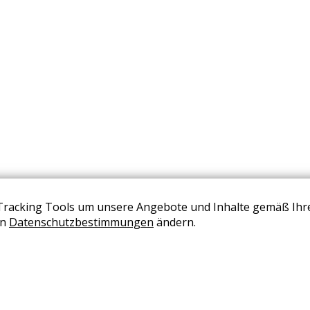
Tracking Tools um unsere Angebote und Inhalte gemäß Ihr
BERATUNG VEREINBAREN
en
Datenschutzbestimmungen
ändern.
+43 (0) 2236 2050 02
office@wohndesign-maierhofer.at