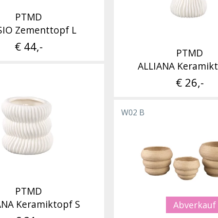
PTMD
SIO Zementtopf L
€ 44,-
PTMD
ALLIANA Keramikt
€ 26,-
W02 B
PTMD
ANA Keramiktopf S
Abverkauf