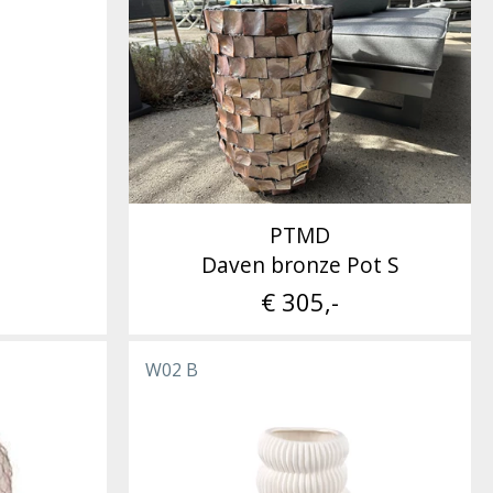
PTMD
Daven bronze Pot S
€ 305,-
W02 B