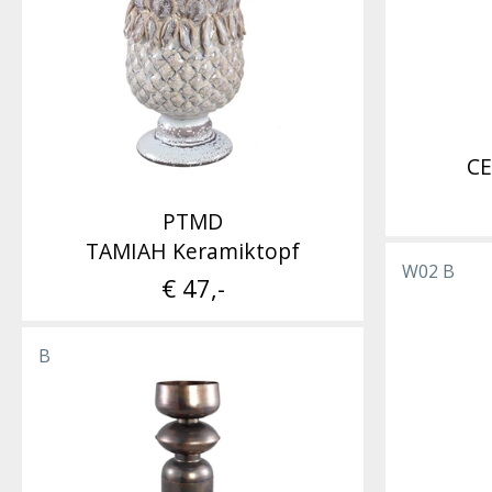
CE
PTMD
TAMIAH Keramiktopf
W02 B
€ 47,-
B