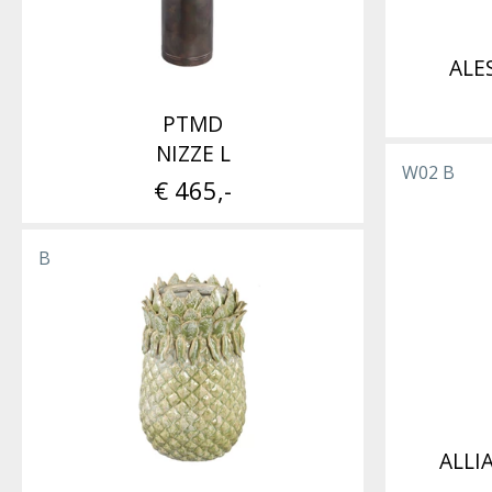
ALE
PTMD
NIZZE L
W02 B
€ 465,-
B
ALLI