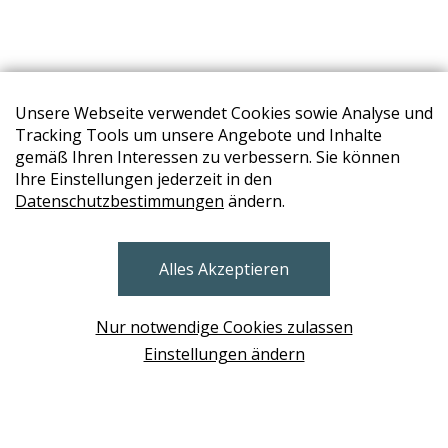
Unsere Webseite verwendet Cookies sowie Analyse und
Tracking Tools um unsere Angebote und Inhalte
gemäß Ihren Interessen zu verbessern. Sie können
Ihre Einstellungen jederzeit in den
STORES
Datenschutzbestimmungen
ändern.
BRUNN AM GEBIRGE
Alles Akzeptieren
Design Base & ROLF BENZ Haus Brunn
WIEN
Nur notwendige Cookies zulassen
Design Studio Wien Taborstrasse
Einstellungen ändern
NEUDÖRFL
Design Outlet Sommerdorf Neudörfl