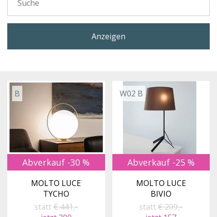
Anzeigen
B
W02 B
Abverkauf -30 %
Abverkauf -25 %
MOLTO LUCE
MOLTO LUCE
TYCHO
BIVIO
statt
€ 441,-
statt
€ 209,-