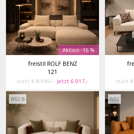
Aktion -16 %
freistil ROLF BENZ
fr
121
statt
€ 8.195,-
jetzt 6.917,-
statt
€
W02 B
W02