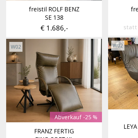
freistil ROLF BENZ
fr
SE 138
€ 1.686,-
stat
W02
W02
Abverkauf -25 %
LEYA
FRANZ FERTIG