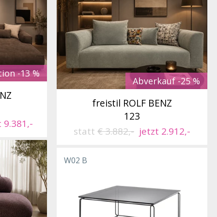
tion -13 %
Abverkauf -25 %
ENZ
freistil ROLF BENZ
123
t 9.381,-
statt
€ 3.882,-
jetzt 2.912,-
W02 B