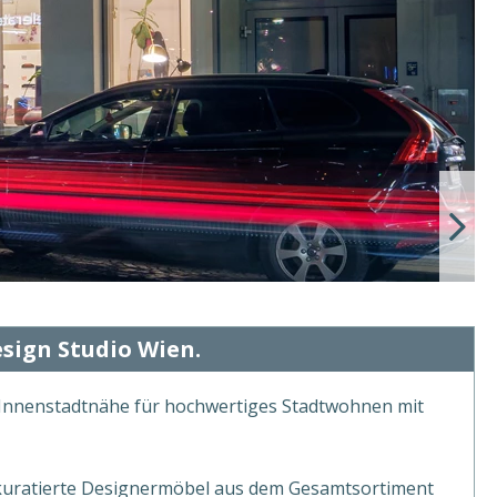
ign Studio Wien.
n Innenstadtnähe für hochwertiges Stadtwohnen mit
 kuratierte Designermöbel aus dem Gesamtsortiment