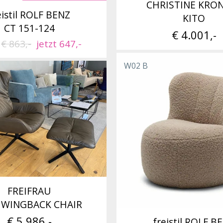
CHRISTINE KRÖ
eistil ROLF BENZ
KITO
CT 151-124
€ 4.001,-
t
€ 863,-
jetzt 647,-
W02 B
FREIFRAU
 WINGBACK CHAIR
€ 5.986,-
freistil ROLF B