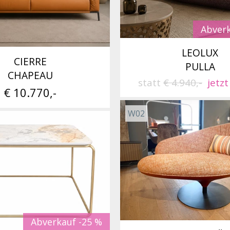
Abverk
LEOLUX
CIERRE
PULLA
CHAPEAU
statt
€ 4.940,-
jetzt
€ 10.770,-
W02
Abverkauf -25 %