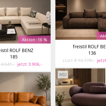
Ak
Aktion -16 %
freistil ROLF B
eistil ROLF BENZ
136
185
statt
€ 10.778,-
jetz
 4.641,-
jetzt 3.906,-
W02