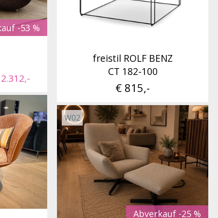
auf -53 %
freistil ROLF BENZ
CT 182-100
 2.312,-
€ 815,-
W02
Abverkauf -25 %