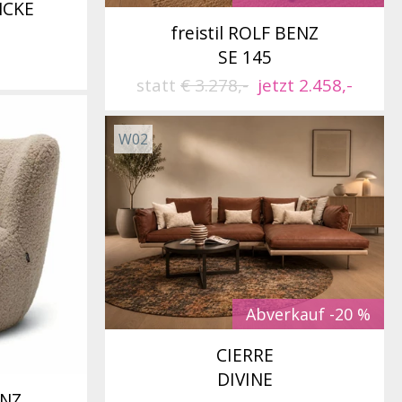
NCKE
freistil ROLF BENZ
SE 145
statt
€ 3.278,-
jetzt 2.458,-
W02
Abverkauf -20 %
CIERRE
DIVINE
ENZ