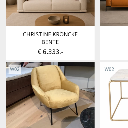
CHRISTINE KRÖNCKE
BENTE
€ 6.333,-
W02
W02