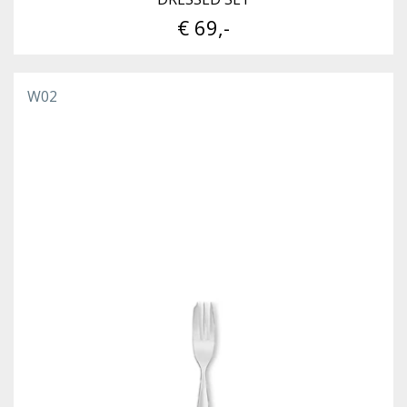
€ 69,-
W02