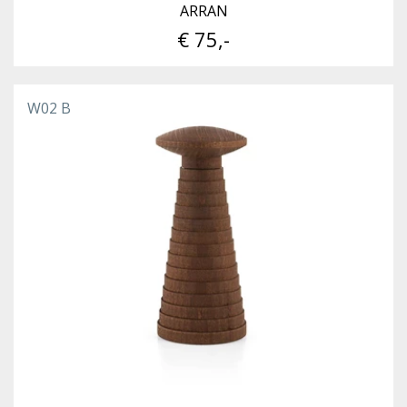
ARRAN
€ 75,-
W02 B