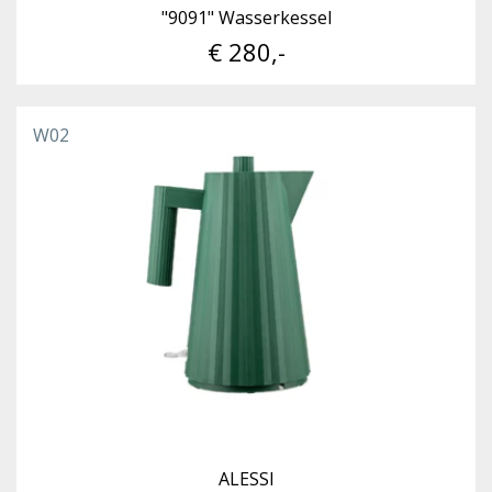
"9091" Wasserkessel
€ 280,-
W02
ALESSI