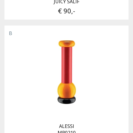
JUICY SALIF
€ 90,-
B
ALESSI
MP0210