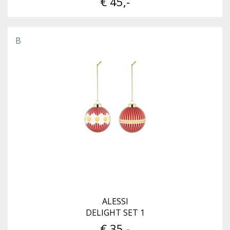
€ 45,-
B
ALESSI
DELIGHT SET 1
€ 35,-