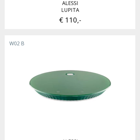
ALESSI
LUPITA
€ 110,-
W02 B