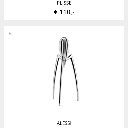
PLISSE
€ 110,-
B
ALESSI