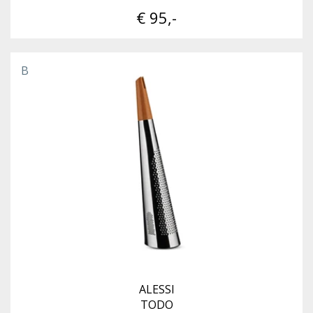
€ 95,-
B
ALESSI
TODO