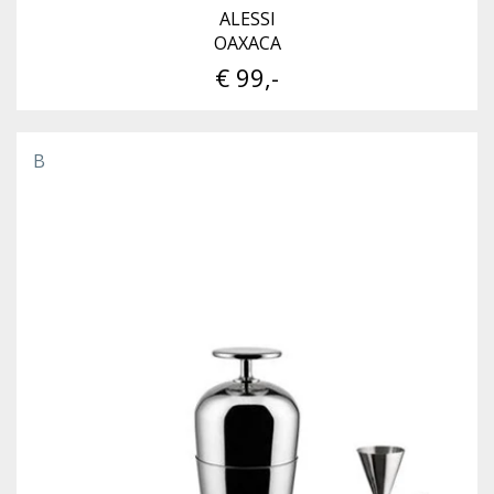
ALESSI
OAXACA
€ 99,-
B