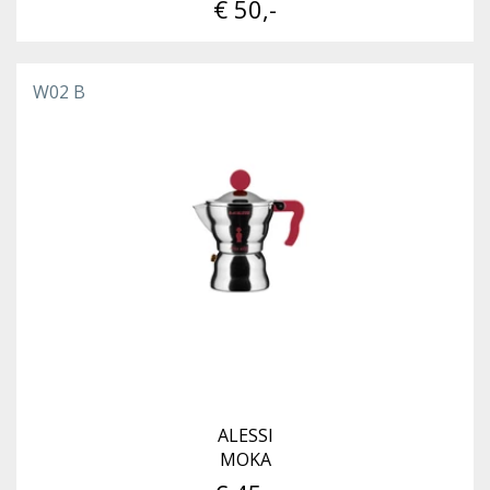
€ 50,-
W02 B
ALESSI
MOKA