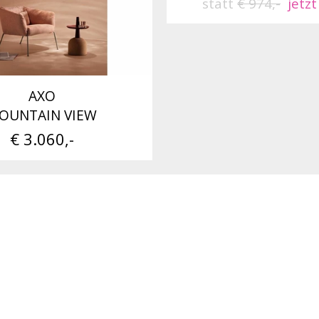
statt
€ 974,-
jetzt
AXO
OUNTAIN VIEW
€ 3.060,-