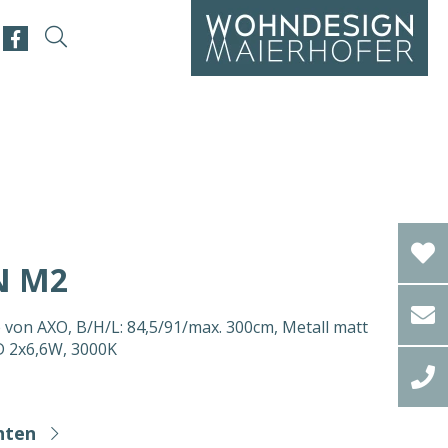
N M2
von AXO, B/H/L: 84,5/91/max. 300cm, Metall matt
D 2x6,6W, 3000K
hten