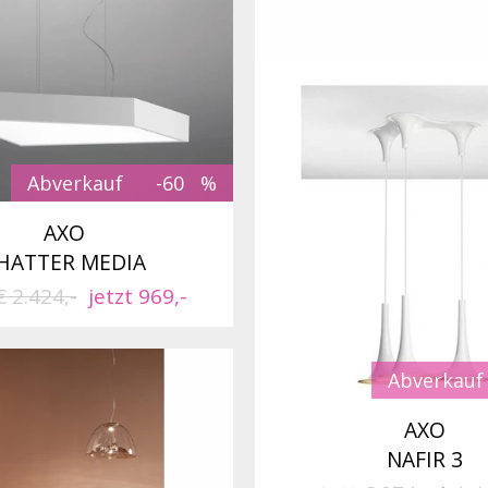
Abverkauf
-60
AXO
HATTER MEDIA
€ 2.424,-
jetzt 969,-
Abverkauf
AXO
NAFIR 3