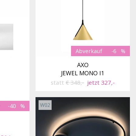
Abverkauf
-6
AXO
JEWEL MONO I1
statt
€ 348,-
jetzt 327,-
W02
-40