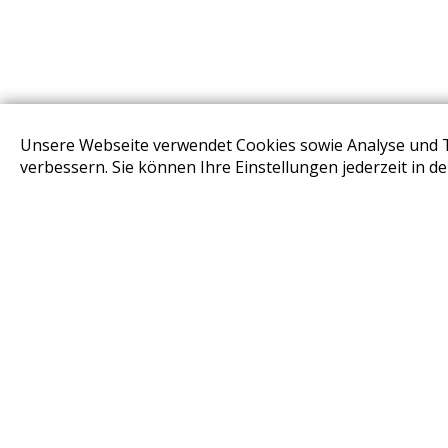
Unsere Webseite verwendet Cookies sowie Analyse und 
STORES
verbessern. Sie können Ihre Einstellungen jederzeit in d
Design Base & ROLF BENZ Haus Brunn
Design Studio Wien Taborstrasse
Design Outlet Sommerdorf Neudörfl
habs*gut Tagesbar Burg Liechtenstein
Fleck Sonnenschutz