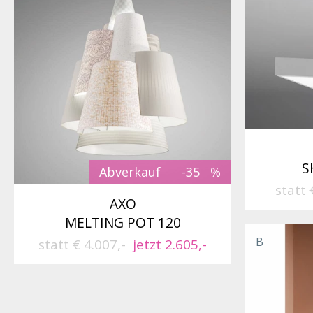
S
Abverkauf
-35
statt
AXO
MELTING POT 120
B
statt
€ 4.007,-
jetzt 2.605,-