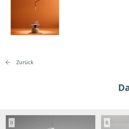
Zurück
Da
B
B