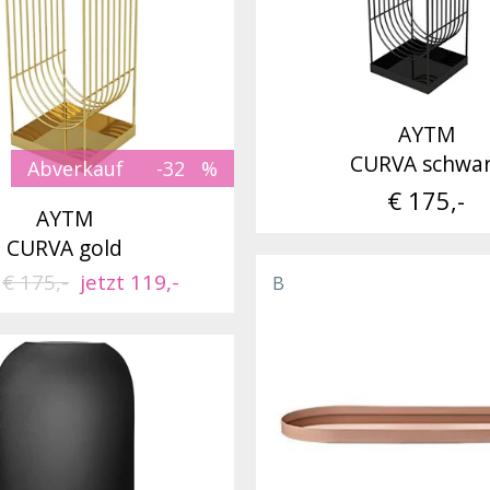
AYTM
CURVA schwa
Abverkauf
-32
€ 175,-
AYTM
CURVA gold
t
€ 175,-
jetzt 119,-
B