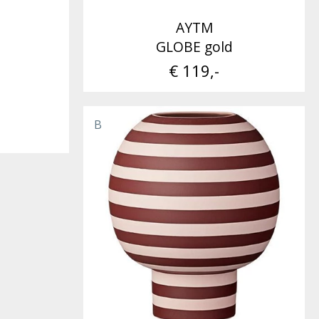
AYTM
GLOBE gold
€ 119,-
B