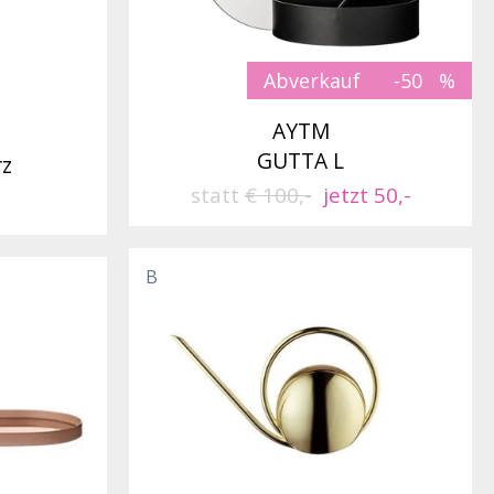
Abverkauf
-50
AYTM
GUTTA L
rz
statt
€ 100,-
jetzt 50,-
B