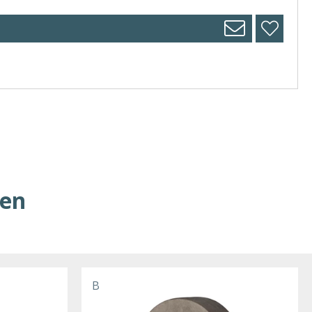
ren
B