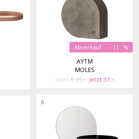
Abverkauf
-11
AYTM
MOLES
statt
€ 35,-
jetzt 31,-
B