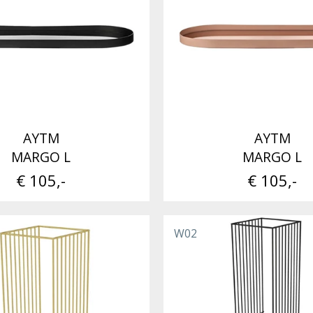
AYTM
AYTM
MARGO L
MARGO L
€ 105,-
€ 105,-
W02