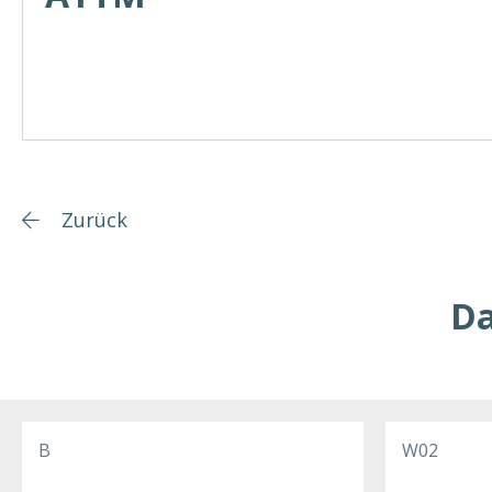
Zurück
Da
B
W02