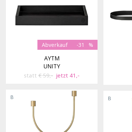
Abverkauf
-31
AYTM
UNITY
statt
€ 59,-
jetzt 41,-
B
B