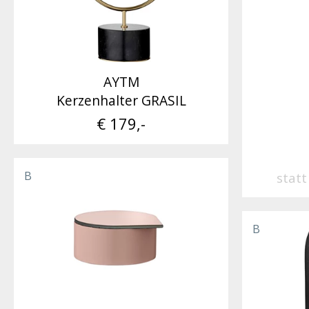
AYTM
Kerzenhalter GRASIL
€ 179,-
B
stat
B