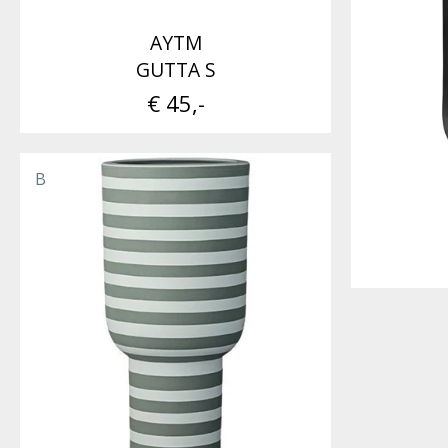
AYTM
GUTTA S
€ 45,-
B