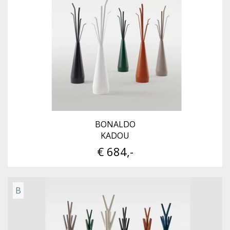
BONALDO
KADOU
€ 684,-
B