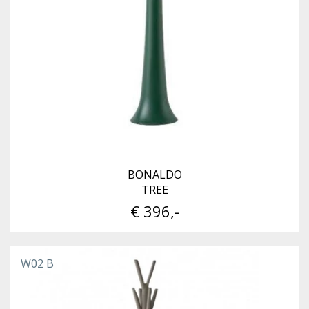
BONALDO
TREE
€ 396,-
W02 B