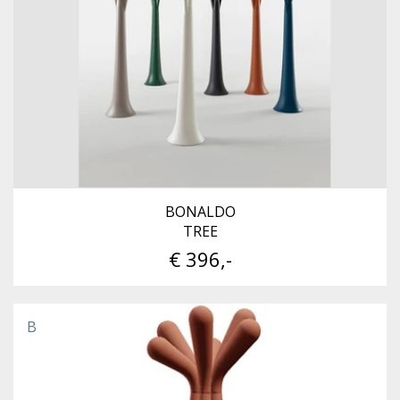
BONALDO
TREE
€ 396,-
B