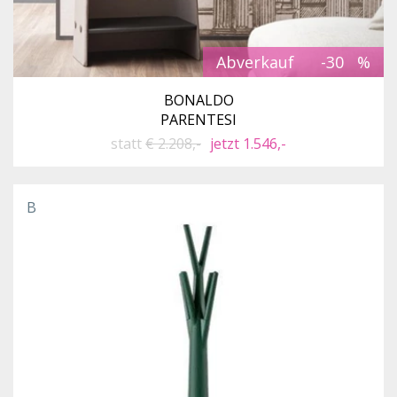
Abverkauf
-30
BONALDO
PARENTESI
statt
€ 2.208,-
jetzt 1.546,-
B