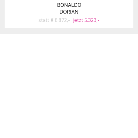
BONALDO
DORIAN
statt
€ 8.872,-
jetzt 5.323,-