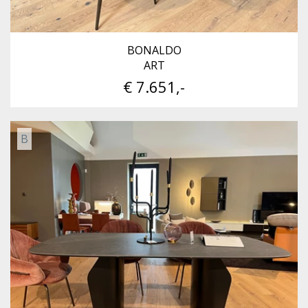
BONALDO
ART
€ 7.651,-
B