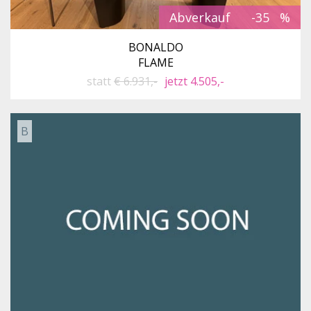
Abverkauf
-35
BONALDO
FLAME
statt
€ 6.931,-
jetzt 4.505,-
B