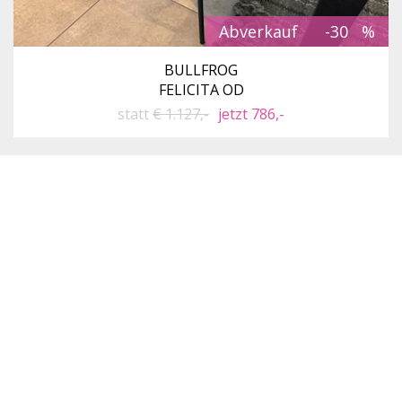
Abverkauf
-30
BULLFROG
FELICITA OD
statt
€ 1.127,-
jetzt 786,-