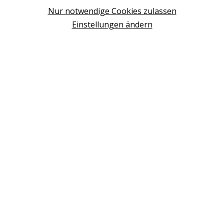
Design Base & ROLF BENZ Haus Brunn
Nur notwendige Cookies zulassen
WIEN
Einstellungen ändern
Design Studio Wien Taborstrasse
NEUDÖRFL
Design Outlet Sommerdorf Neudörfl
MÖDLING
habs*gut Tagesbar Burg Liechtenstein
SCHWECHAT
Fleck Sonnenschutz
BERATUNG VEREINBAREN
+43 (0) 2236 2050 02