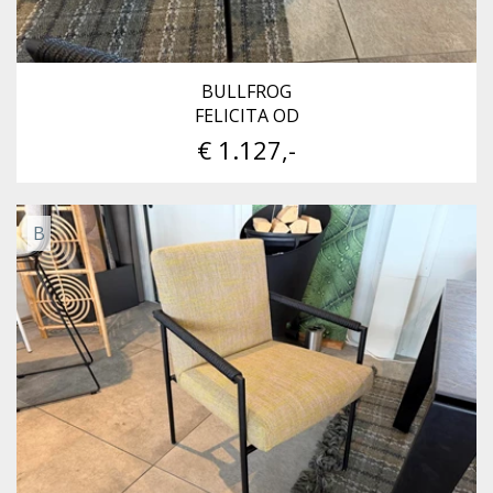
BULLFROG
FELICITA OD
€ 1.127,-
B