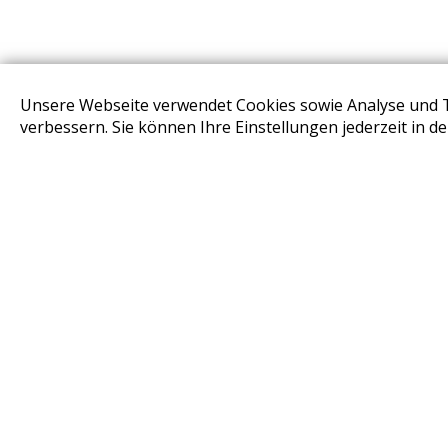
Unsere Webseite verwendet Cookies sowie Analyse und 
STORES
verbessern. Sie können Ihre Einstellungen jederzeit in d
Design Base & ROLF BENZ Haus Brunn
Design Studio Wien Taborstrasse
Design Outlet Sommerdorf Neudörfl
habs*gut Tagesbar Burg Liechtenstein
Fleck Sonnenschutz