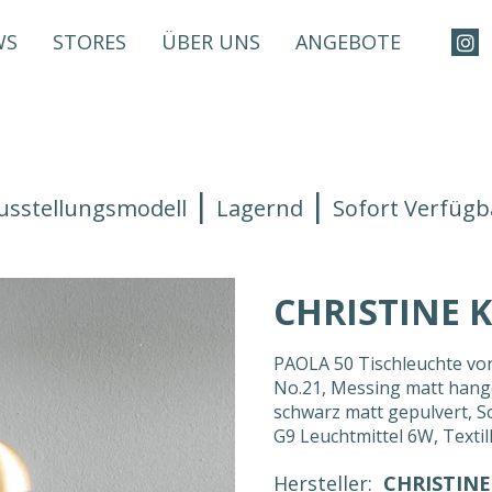
WS
STORES
ÜBER UNS
ANGEBOTE
usstellungsmodell
Lagernd
Sofort Verfügb
CHRISTINE 
PAOLA 50 Tischleuchte v
No.21, Messing matt hange
schwarz matt gepulvert, S
G9 Leuchtmittel 6W, Texti
Hersteller:
CHRISTIN