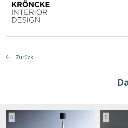
Zurück
Da
B
B