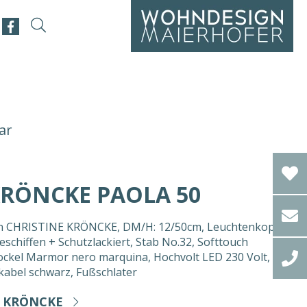
ar
KRÖNCKE PAOLA 50
on CHRISTINE KRÖNCKE, DM/H: 12/50cm, Leuchtenkopf
schiffen + Schutzlackiert, Stab No.32, Softtouch
ockel Marmor nero marquina, Hochvolt LED 230 Volt,
lkabel schwarz, Fußschlater
E KRÖNCKE