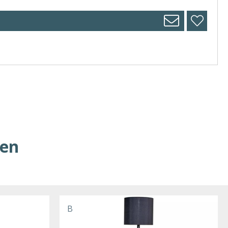
ren
B