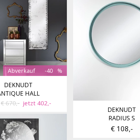
Abverkauf
-40
DEKNUDT
ANTIQUE HALL
t
€ 670,-
jetzt 402,-
DEKNUDT
RADIUS S
€ 108,-