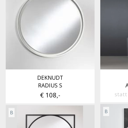
DEKNUDT
RADIUS S
€ 108,-
stat
B
B