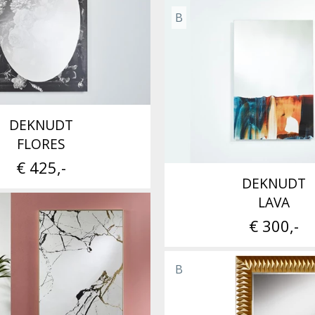
B
DEKNUDT
FLORES
€ 425,-
DEKNUDT
LAVA
€ 300,-
B