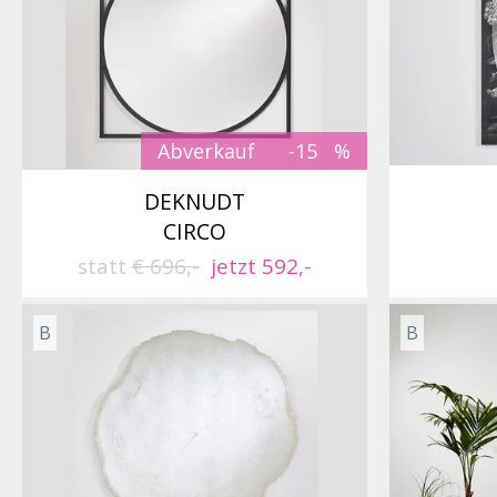
Abverkauf
-15
DEKNUDT
CIRCO
statt
€ 696,-
jetzt 592,-
B
B