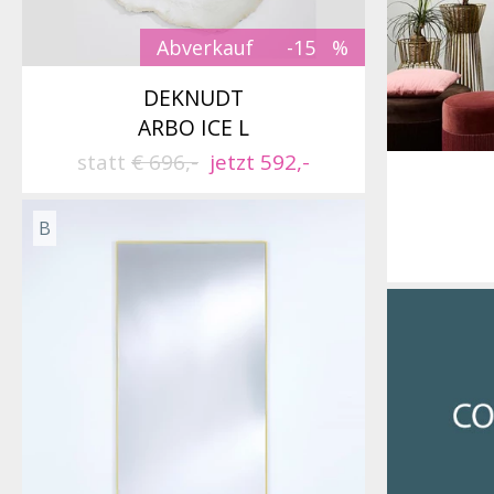
Abverkauf
-15
DEKNUDT
ARBO ICE L
statt
€ 696,-
jetzt 592,-
B