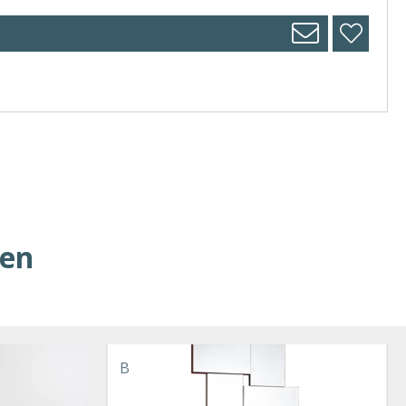
ren
B