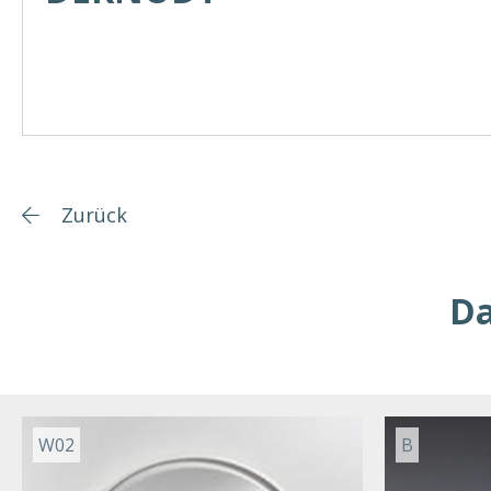
Zurück
Da
W02
B