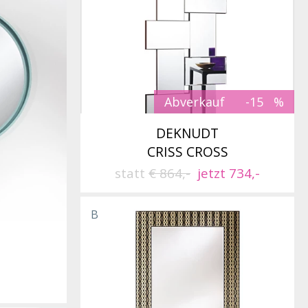
Abverkauf
-15
DEKNUDT
CRISS CROSS
statt
€ 864,-
jetzt 734,-
B