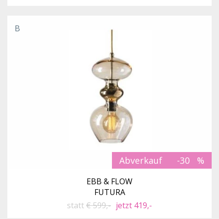
B
Abverkauf
-30
EBB & FLOW
FUTURA
statt
€ 599,-
jetzt 419,-