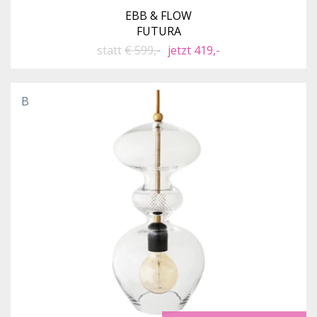
EBB & FLOW
FUTURA
statt
€ 599,-
jetzt 419,-
B