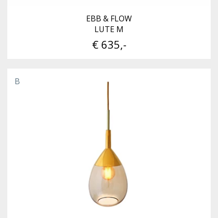
EBB & FLOW
LUTE M
€ 635,-
B