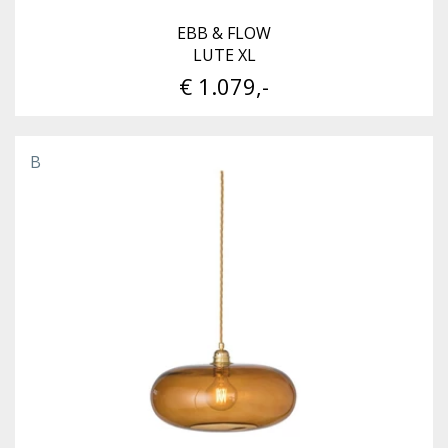
EBB & FLOW
LUTE XL
€ 1.079,-
B