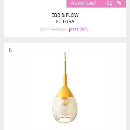
Abverkauf
-32
EBB & FLOW
FUTURA
statt
€ 437,-
jetzt 297,-
B