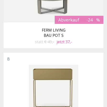
Abverkauf
-24
FERM LIVING
BAU POT S
statt
€ 49,-
jetzt 37,-
B