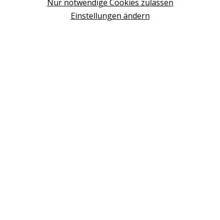
Nur notwendige Cookies zulassen
WIEN
Einstellungen ändern
Design Studio Wien Taborstrasse
NEUDÖRFL
Design Outlet Sommerdorf Neudörfl
MÖDLING
habs*gut Tagesbar Burg Liechtenstein
SCHWECHAT
Fleck Sonnenschutz
BERATUNG VEREINBAREN
+43 (0) 2236 2050 02