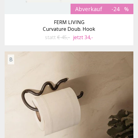
Abverkauf
-24
FERM LIVING
Curvature Doub. Hook
statt
€ 45,-
jetzt 34,-
B