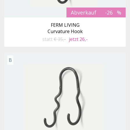
Abverkauf
-26
FERM LIVING
Curvature Hook
statt
€ 35,-
jetzt 26,-
B