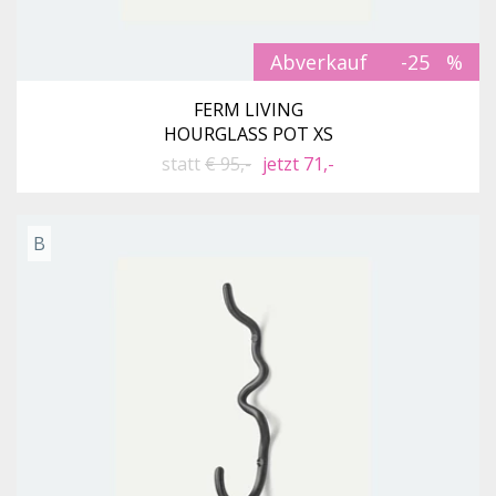
Abverkauf
-25
FERM LIVING
HOURGLASS POT XS
statt
€ 95,-
jetzt 71,-
B