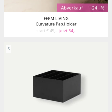
Abverkauf
-24
FERM LIVING
Curvature Pap.Holder
statt
€ 45,-
jetzt 34,-
S