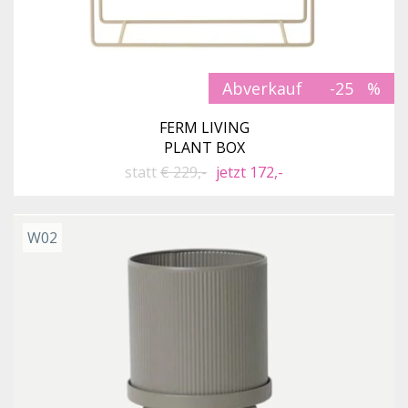
Abverkauf
-25
FERM LIVING
PLANT BOX
statt
€ 229,-
jetzt 172,-
W02