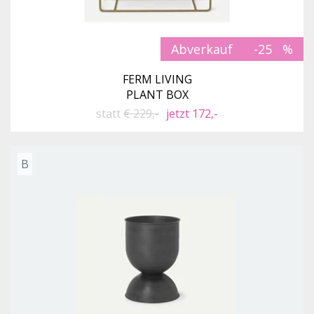
Abverkauf
-25
FERM LIVING
PLANT BOX
statt
€ 229,-
jetzt 172,-
B