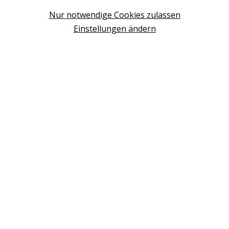
Design Base & ROLF BENZ Haus Brunn
Nur notwendige Cookies zulassen
WIEN
Einstellungen ändern
Design Studio Wien Taborstrasse
NEUDÖRFL
Design Outlet Sommerdorf Neudörfl
MÖDLING
habs*gut Tagesbar Burg Liechtenstein
SCHWECHAT
Fleck Sonnenschutz
BERATUNG VEREINBAREN
+43 (0) 2236 2050 02