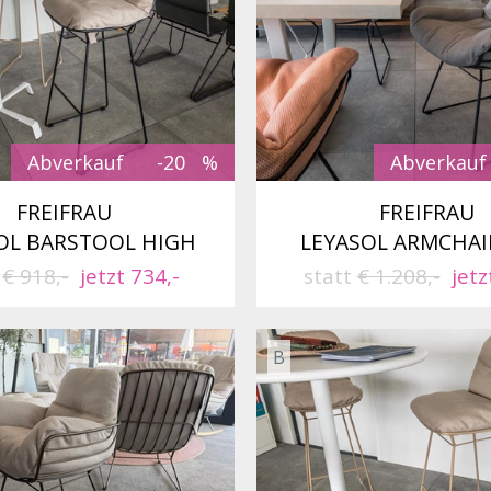
Abverkauf
-20
Abverkauf
FREIFRAU
FREIFRAU
OL BARSTOOL HIGH
LEYASOL ARMCHAI
t
€ 918,-
jetzt 734,-
statt
€ 1.208,-
jetz
B