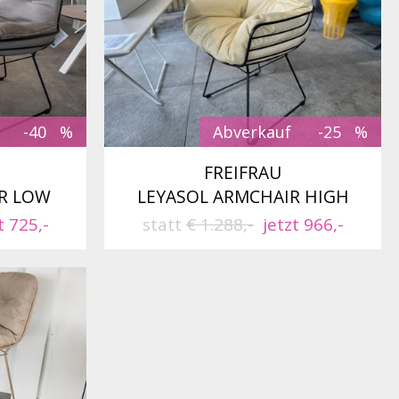
-40
Abverkauf
-25
FREIFRAU
R LOW
LEYASOL ARMCHAIR HIGH
t 725,-
statt
€ 1.288,-
jetzt 966,-