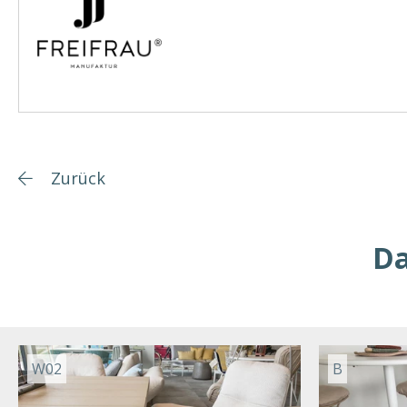
Zurück
Da
W02
B