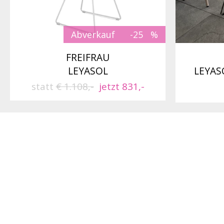
Abverkauf
-25
FREIFRAU
LEYASOL
LEYAS
statt
€ 1.108,-
jetzt 831,-