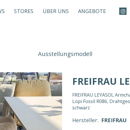
WS
STORES
ÜBER UNS
ANGEBOTE
Ausstellungsmodell
FREIFRAU L
FREIFRAU LEYASOL Armchai
Lopi Fossil R086, Drahtges
schwarz
Hersteller:
FREIFRAU