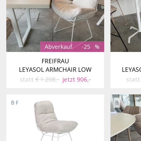
Abverkauf
-25
FREIFRAU
LEYASOL ARMCHAIR LOW
LEYAS
statt
€ 1.208,-
jetzt 906,-
stat
B F
B