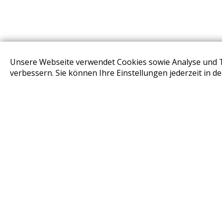
Unsere Webseite verwendet Cookies sowie Analyse und 
STORES
verbessern. Sie können Ihre Einstellungen jederzeit in d
Design Base & ROLF BENZ Haus Brunn
Design Studio Wien Taborstrasse
Design Outlet Sommerdorf Neudörfl
habs*gut Tagesbar Burg Liechtenstein
Fleck Sonnenschutz