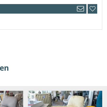
ren
B