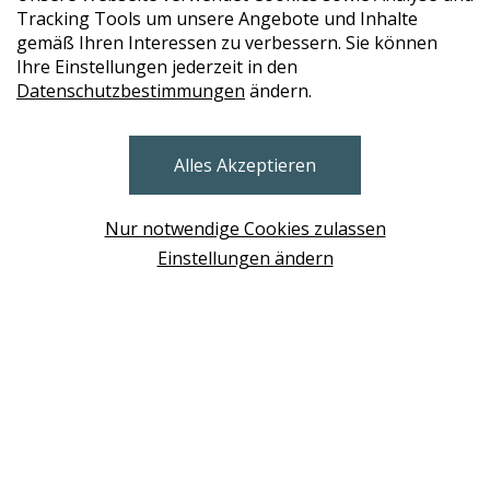
Tracking Tools um unsere Angebote und Inhalte
gemäß Ihren Interessen zu verbessern. Sie können
Ihre Einstellungen jederzeit in den
Datenschutzbestimmungen
ändern.
STORES
Alles Akzeptieren
BRUNN AM GEBIRGE
Design Base & ROLF BENZ Haus Brunn
Nur notwendige Cookies zulassen
WIEN
Einstellungen ändern
Design Studio Wien Taborstrasse
NEUDÖRFL
Design Outlet Sommerdorf Neudörfl
MÖDLING
habs*gut Tagesbar Burg Liechtenstein