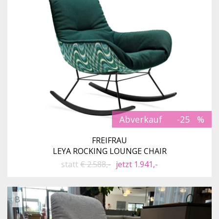
Abverkauf
-25
FREIFRAU
LEYA ROCKING LOUNGE CHAIR
statt
€ 2.588,-
jetzt 1.941,-
B