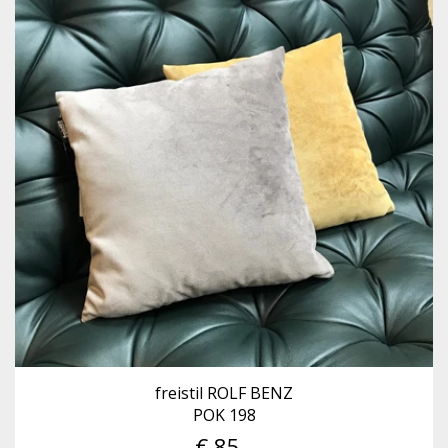
freistil ROLF BENZ
POK 198
€ 85,-