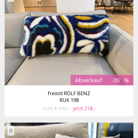
Abverkauf
-30
freistil ROLF BENZ
RUK 198
statt
€ 312,-
jetzt 218,-
B