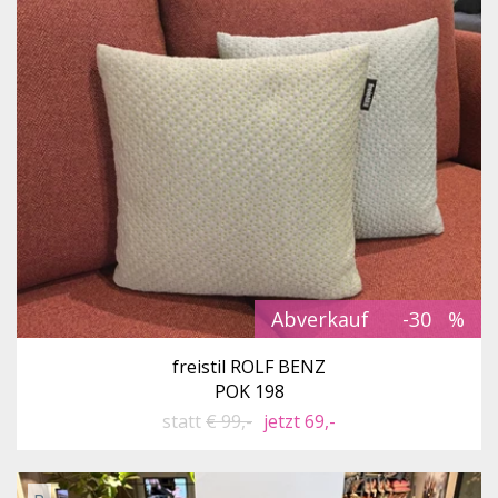
Abverkauf
-30
freistil ROLF BENZ
POK 198
statt
€ 99,-
jetzt 69,-