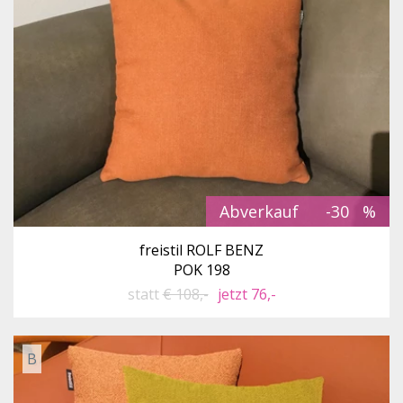
Abverkauf
-30
freistil ROLF BENZ
POK 198
statt
€ 108,-
jetzt 76,-
B