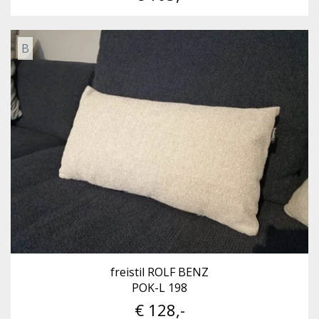
B
freistil ROLF BENZ
POK-L 198
€ 128,-