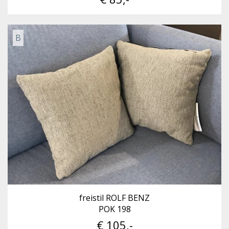
B
freistil ROLF BENZ
POK 198
€ 105,-