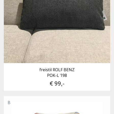
freistil ROLF BENZ
POK-L 198
€ 99,-
B