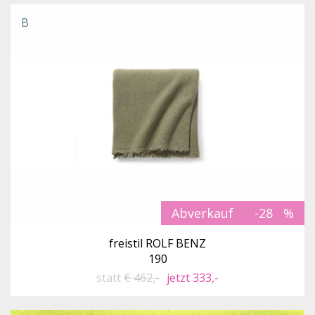
B
Abverkauf
-28
freistil ROLF BENZ
190
statt
€ 462,-
jetzt 333,-