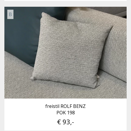
B
freistil ROLF BENZ
POK 198
€ 93,-