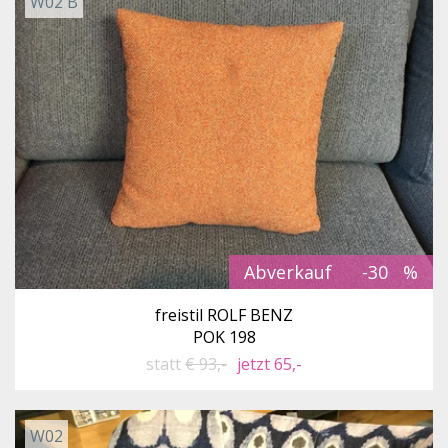
W02 B
Abverkauf
-30
freistil ROLF BENZ
POK 198
statt
€ 93,-
jetzt 65,-
W02