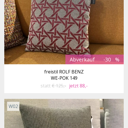
Abverkauf
-30
freistil ROLF BENZ
WE-POK 149
statt
€ 125,-
jetzt 88,-
W02