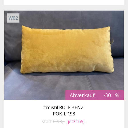
W02
Abverkauf
-30
freistil ROLF BENZ
POK-L 198
statt
€ 93,-
jetzt 65,-