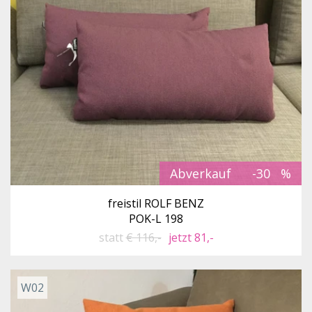
Abverkauf
-30
freistil ROLF BENZ
POK-L 198
statt
€ 116,-
jetzt 81,-
W02