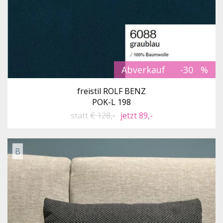
Abverkauf
-30
freistil ROLF BENZ
POK-L 198
statt
€ 128,-
jetzt 89,-
B