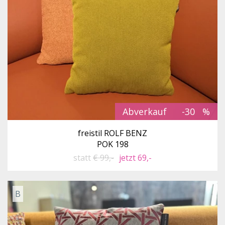
Abverkauf
-30
freistil ROLF BENZ
POK 198
statt
€ 99,-
jetzt 69,-
B