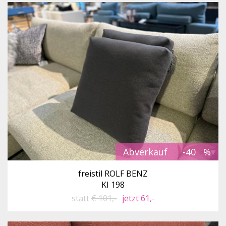
Abverkauf
-40
freistil ROLF BENZ
KI 198
statt
€ 101,-
jetzt 61,-