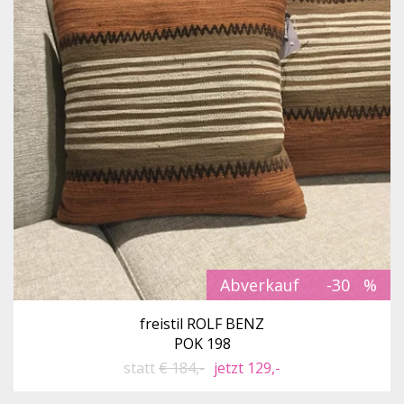
Abverkauf
-30
freistil ROLF BENZ
POK 198
statt
€ 184,-
jetzt 129,-