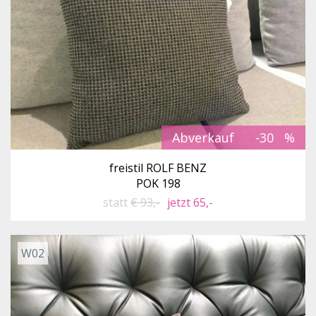
Abverkauf
-30
freistil ROLF BENZ
POK 198
statt
€ 93,-
jetzt 65,-
W02