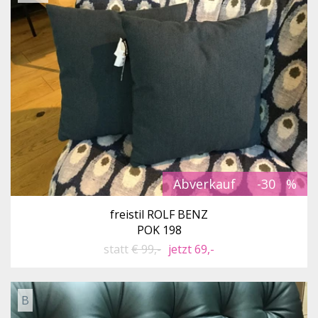
Abverkauf
-30
freistil ROLF BENZ
POK 198
statt
€ 99,-
jetzt 69,-
B