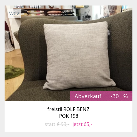
W02
Abverkauf
-30
freistil ROLF BENZ
POK 198
statt
€ 93,-
jetzt 65,-