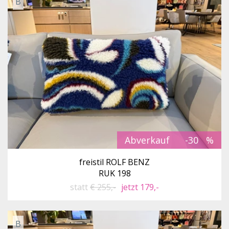
B
Abverkauf
-30
freistil ROLF BENZ
RUK 198
statt
€ 255,-
jetzt 179,-
B