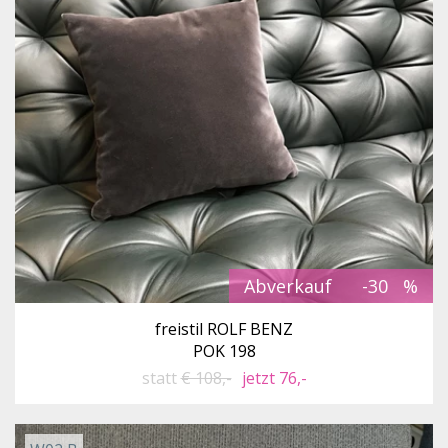
Abverkauf
-30
freistil ROLF BENZ
POK 198
statt
€ 108,-
jetzt 76,-