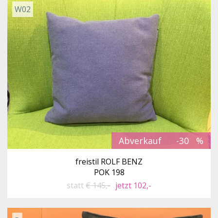
W02
Abverkauf
-30
freistil ROLF BENZ
POK 198
statt
€ 145,-
jetzt 102,-