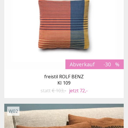
Abverkauf
-30
freistil ROLF BENZ
KI 109
statt
€ 103,-
jetzt 72,-
W02