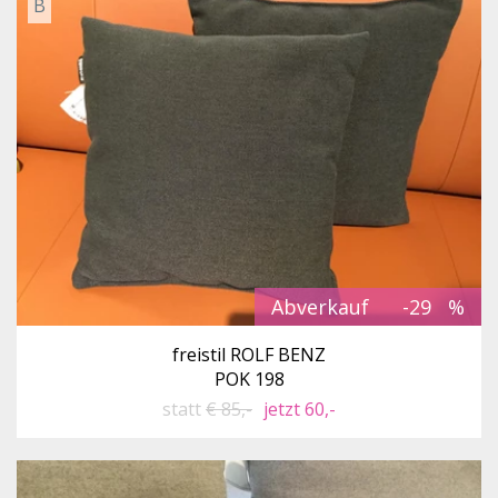
B
Abverkauf
-29
freistil ROLF BENZ
POK 198
statt
€ 85,-
jetzt 60,-