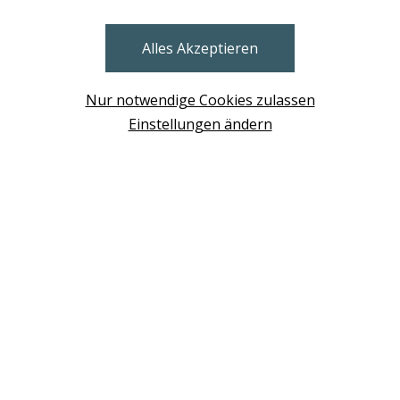
STORES
Alles Akzeptieren
BRUNN AM GEBIRGE
Design Base & ROLF BENZ Haus Brunn
Nur notwendige Cookies zulassen
WIEN
Einstellungen ändern
Design Studio Wien Taborstrasse
NEUDÖRFL
Design Outlet Sommerdorf Neudörfl
MÖDLING
habs*gut Tagesbar Burg Liechtenstein
SCHWECHAT
Fleck Sonnenschutz