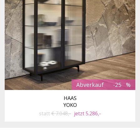
Abverkauf
-25
HAAS
YOKO
statt
€ 7.048,-
jetzt 5.286,-