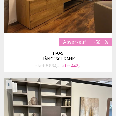
Abverkauf
-50
HAAS
HÄNGESCHRANK
statt
€ 884,-
jetzt 442,-
B