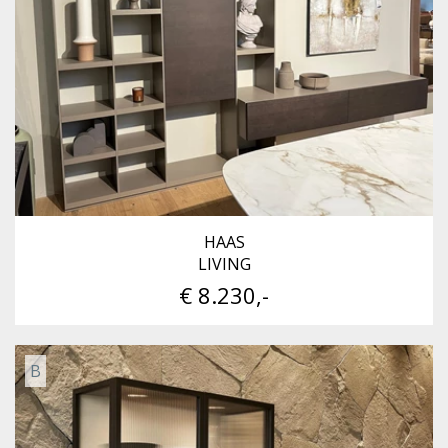
HAAS
LIVING
€ 8.230,-
B