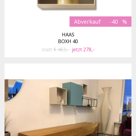
Abverkauf
-40
HAAS
BOXH 40
statt
€ 463,-
jetzt 278,-