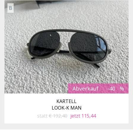
B
Abverkauf
-40
KARTELL
LOOK-K MAN
statt
€ 192,40
jetzt 115,44