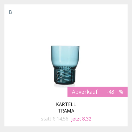
B
Abverkauf
-43
KARTELL
TRAMA
statt
€ 14,56
jetzt 8,32