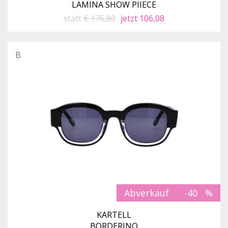
LAMINA SHOW PIIECE
statt
€ 176,80
jetzt 106,08
B
Abverkauf
-40
KARTELL
BORDERINO