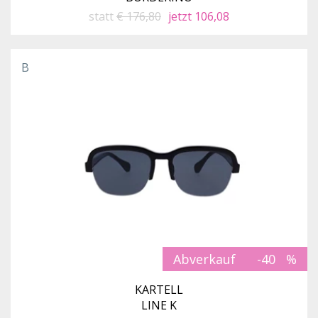
statt
€ 176,80
jetzt 106,08
B
Abverkauf
-40
KARTELL
LINE K