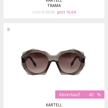
KARTELL
TRAMA
statt
€ 28,08
jetzt 16,64
B
Abverkauf
-40
KARTELL