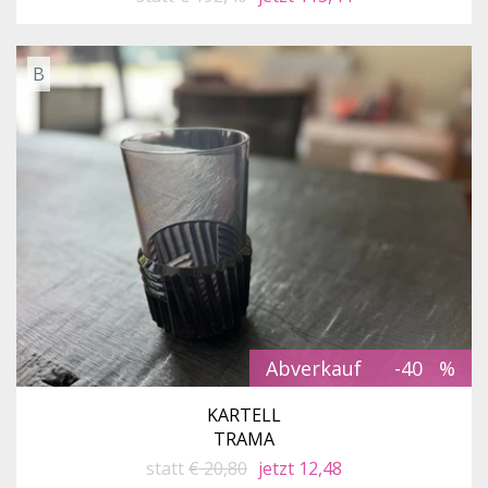
B
Abverkauf
-40
KARTELL
TRAMA
statt
€ 20,80
jetzt 12,48