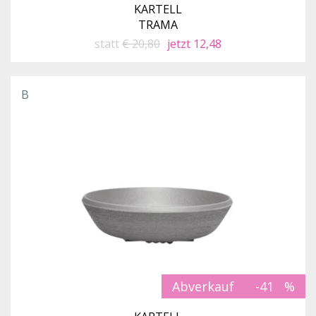
KARTELL
TRAMA
statt
€ 20,80
jetzt 12,48
B
Abverkauf
-41