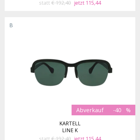
statt
€ 192,40
jetzt 115,44
B
Abverkauf
-40
KARTELL
LINE K
statt
€ 192,40
jetzt 115,44