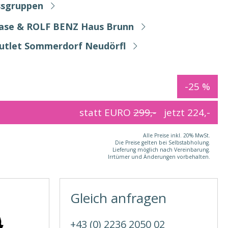
ssgruppen
Base & ROLF BENZ Haus Brunn
Outlet Sommerdorf Neudörfl
-25 %
statt EURO
299,-
jetzt
224,-
Alle Preise inkl. 20% MwSt.
Die Preise gelten bei Selbstabholung.
Lieferung möglich nach Vereinbarung.
Irrtümer und Änderungen vorbehalten.
Gleich anfragen
+43 (0) 2236 2050 02