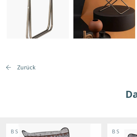
Zurück
Da
B S
B S