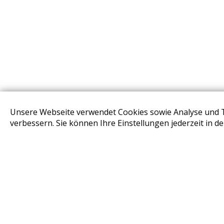
Unsere Webseite verwendet Cookies sowie Analyse und 
STORES
verbessern. Sie können Ihre Einstellungen jederzeit in d
Design Base & ROLF BENZ Haus Brunn
Design Studio Wien Taborstrasse
Design Outlet Sommerdorf Neudörfl
habs*gut Tagesbar Burg Liechtenstein
Fleck Sonnenschutz