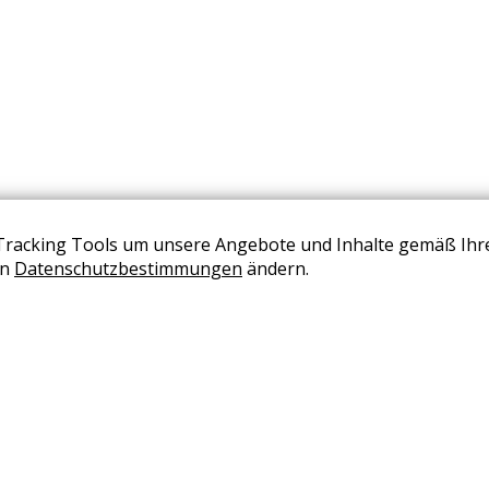
Tracking Tools um unsere Angebote und Inhalte gemäß Ihr
BERATUNG VEREINBAREN
en
Datenschutzbestimmungen
ändern.
+43 (0) 2236 2050 02
office@wohndesign-maierhofer.at