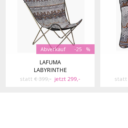
Abverkauf
-25
LAFUMA
LABYRINTHE
statt
€ 399,-
jetzt 299,-
stat