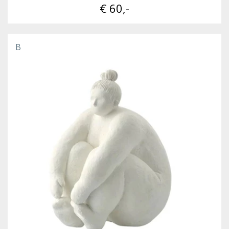
€ 60,-
B