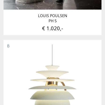
LOUIS POULSEN
PH 5
€ 1.020,-
B