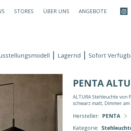
WS
STORES
ÜBER UNS
ANGEBOTE
usstellungsmodell
Lagernd
Sofort Verfügb
PENTA ALT
ALTURA Stehleuchte von PE
schwarz matt, Dimmer am 
Hersteller:
PENTA
Kategorie:
Stehleucht