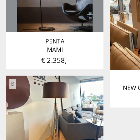
PENTA
MAMI
€ 2.358,-
B
NEW C