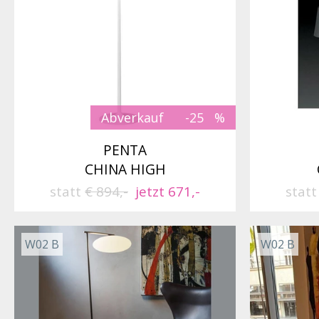
Abverkauf
-25
PENTA
CHINA HIGH
statt
€ 894,-
jetzt 671,-
stat
W02 B
W02 B