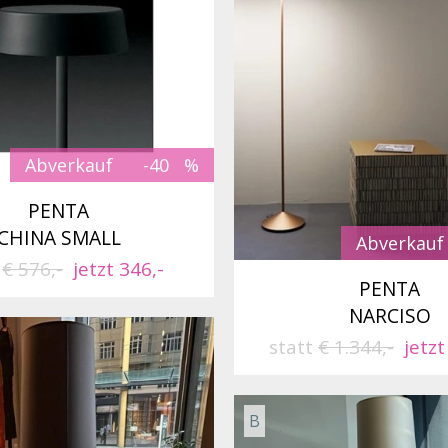
Abverkauf
-40
PENTA
CHINA SMALL
Abverkauf
t
€ 576,-
jetzt 346,-
PENTA
NARCISO
statt
€ 1.344,-
jetzt
B