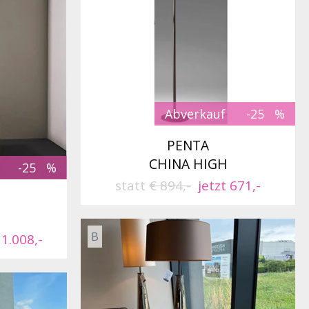
Abverkauf
-25
PENTA
CHINA HIGH
-25
statt
€ 894,-
jetzt 671,-
B
 1.008,-