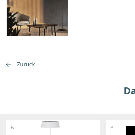
Zurück
Da
B
B