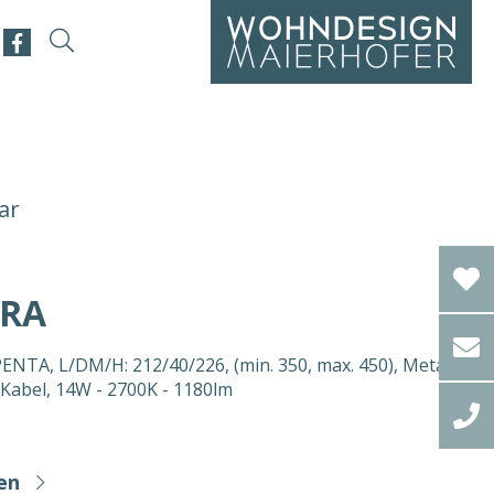
ar
URA
NTA, L/DM/H: 212/40/226, (min. 350, max. 450), Metall
Kabel, 14W - 2700K - 1180lm
en