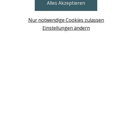
Alles Akzeptieren
BRUNN AM GEBIRGE
Design Base & ROLF BENZ Haus Brunn
Nur notwendige Cookies zulassen
WIEN
Einstellungen ändern
Design Studio Wien Taborstrasse
NEUDÖRFL
Design Outlet Sommerdorf Neudörfl
MÖDLING
habs*gut Tagesbar Burg Liechtenstein
SCHWECHAT
Fleck Sonnenschutz
BERATUNG VEREINBAREN