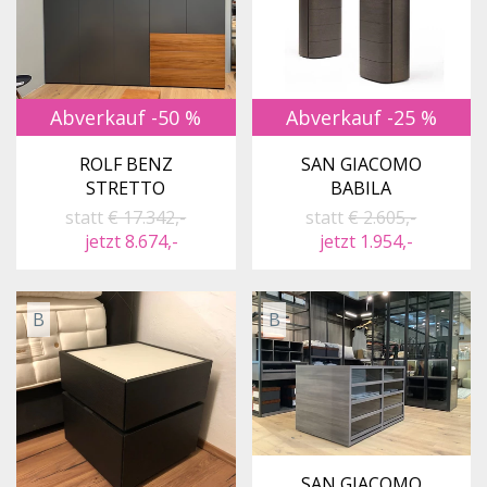
Abverkauf -50 %
Abverkauf -25 %
ROLF BENZ
SAN GIACOMO
STRETTO
BABILA
statt
€ 17.342,-
statt
€ 2.605,-
jetzt 8.674,-
jetzt 1.954,-
B
B
SAN GIACOMO