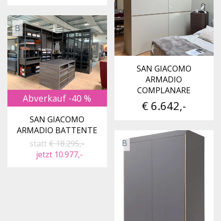
B
SAN GIACOMO
ARMADIO
COMPLANARE
Abverkauf -40 %
€ 6.642,-
SAN GIACOMO
ARMADIO BATTENTE
B
statt
€ 18.295,-
jetzt 10.977,-