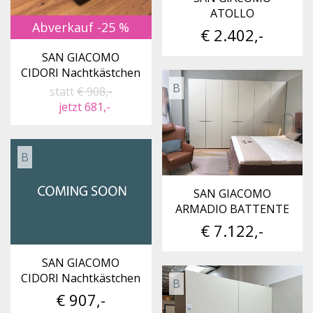
ATOLLO
Abverkauf -25 %
€ 2.402,-
SAN GIACOMO
CIDORI Nachtkästchen
B
statt
€ 908,-
jetzt 681,-
B
SAN GIACOMO
ARMADIO BATTENTE
€ 7.122,-
SAN GIACOMO
CIDORI Nachtkästchen
B
€ 907,-