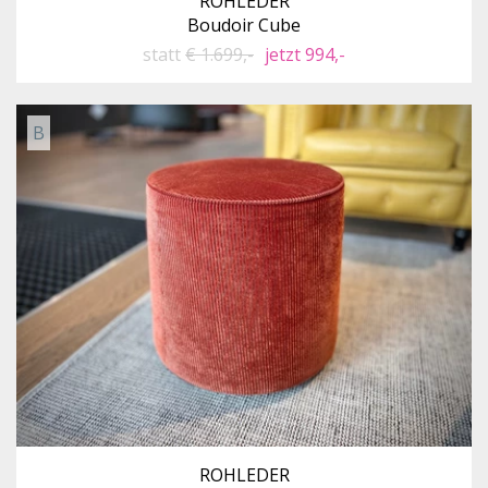
ROHLEDER
Boudoir Cube
statt
€ 1.699,-
jetzt 994,-
B
ROHLEDER