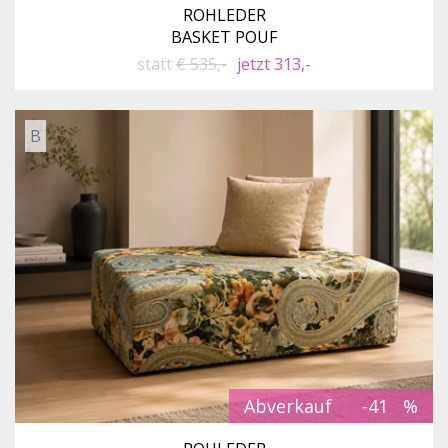
ROHLEDER
BASKET POUF
statt
€ 535,-
jetzt 313,-
B
Abverkauf
-41