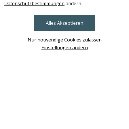
Datenschutzbestimmungen
ändern.
STORES
Alles Akzeptieren
BRUNN AM GEBIRGE
Design Base & ROLF BENZ Haus Brunn
Nur notwendige Cookies zulassen
WIEN
Einstellungen ändern
Design Studio Wien Taborstrasse
NEUDÖRFL
Design Outlet Sommerdorf Neudörfl
MÖDLING
habs*gut Tagesbar Burg Liechtenstein
SCHWECHAT
Fleck Sonnenschutz