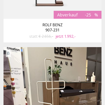
Abverkauf
-25
ROLF BENZ
907-231
statt
€ 2.656,-
jetzt 1.992,-
B