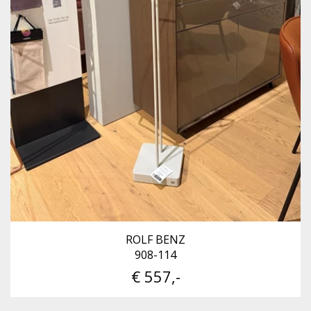
ROLF BENZ
908-114
€ 557,-