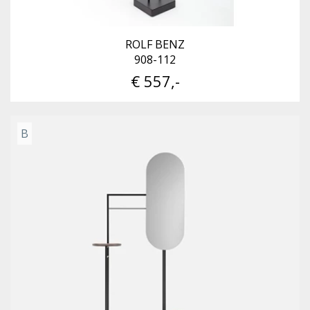
ROLF BENZ
908-112
€ 557,-
B