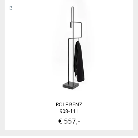
B
ROLF BENZ
908-111
€ 557,-