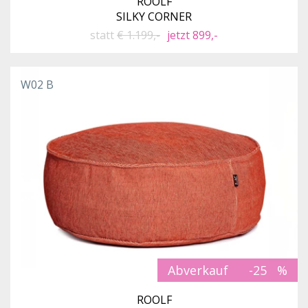
ROOLF
SILKY CORNER
statt
€ 1.199,-
jetzt 899,-
W02 B
Abverkauf
-25
ROOLF