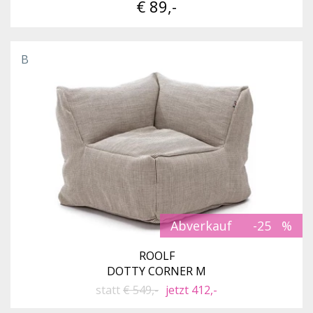
€ 89,-
B
Abverkauf
-25
ROOLF
DOTTY CORNER M
statt
€ 549,-
jetzt 412,-