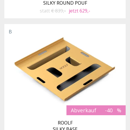
SILKY ROUND POUF
statt
€ 839,-
jetzt 629,-
B
Abverkauf
-40
ROOLF
SILKY BASE