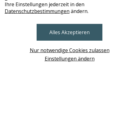
Ihre Einstellungen jederzeit in den
Datenschutzbestimmungen
ändern.
STORES
Alles Akzeptieren
BRUNN AM GEBIRGE
Design Base & ROLF BENZ Haus Brunn
Nur notwendige Cookies zulassen
WIEN
Einstellungen ändern
Design Studio Wien Taborstrasse
NEUDÖRFL
Design Outlet Sommerdorf Neudörfl
MÖDLING
habs*gut Tagesbar Burg Liechtenstein
SCHWECHAT
Fleck Sonnenschutz