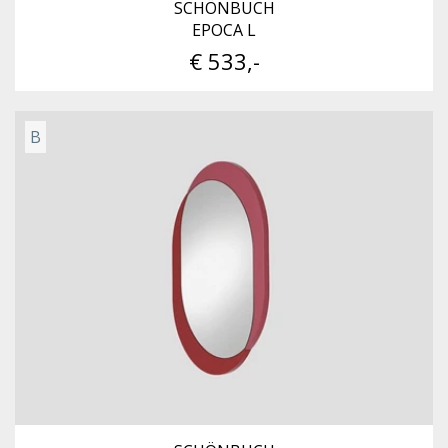
SCHÖNBUCH
EPOCA L
€ 533,-
B