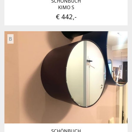
SCHÖNBUCH
KIMO S
€ 442,-
B
SCHÖNBUCH