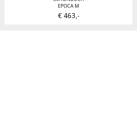
EPOCA M
€ 463,-