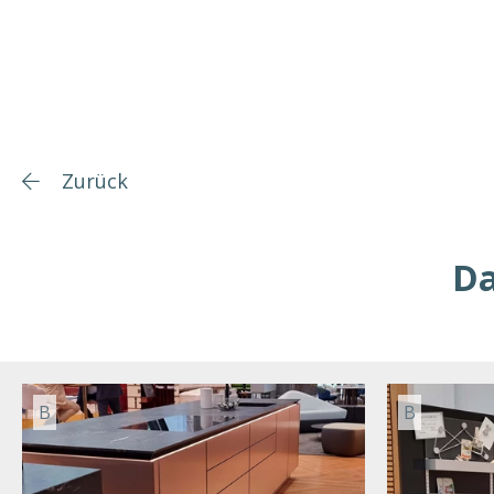
Zurück
Da
B
B