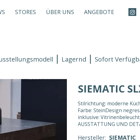
WS
STORES
ÜBER UNS
ANGEBOTE
usstellungsmodell
Lagernd
Sofort Verfügb
SIEMATIC SLX
Stilrichtung: moderne Küc
Farbe: SteinDesign negresco
inklusive: Vitrinenbeleuc
AUSSTATTUNG UND DETAIL
Hersteller:
SIEMATIC