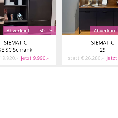
Abverkauf
-50
Abverkauf
SIEMATIC
SIEMATIC
SE SC Schrank
29
19.920,-
jetzt 9.990,-
statt
€ 26.280,-
jetzt