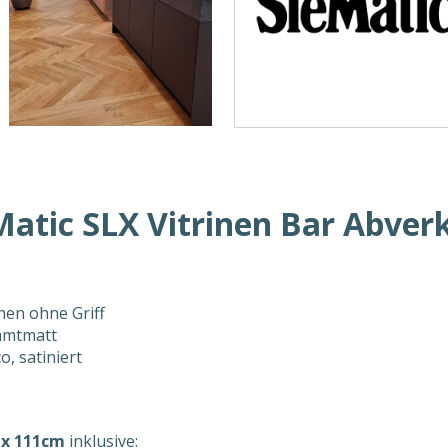
Matic SLX Vitrinen Bar Abver
en ohne Griff
amtmatt
, satiniert
0 x 111cm
inklusive: