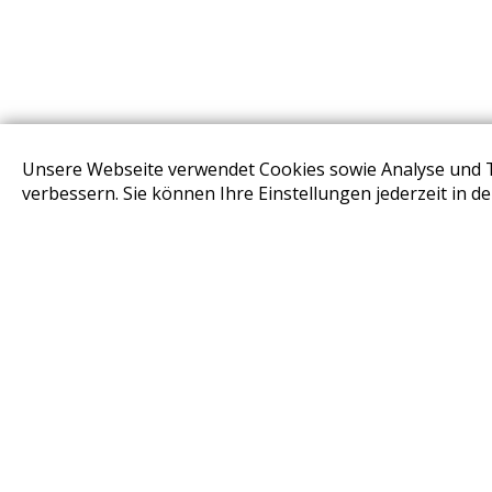
Unsere Webseite verwendet Cookies sowie Analyse und 
STORES
verbessern. Sie können Ihre Einstellungen jederzeit in d
Design Base & ROLF BENZ Haus Brunn
Design Studio Wien Taborstrasse
Design Outlet Sommerdorf Neudörfl
habs*gut Tagesbar Burg Liechtenstein
Fleck Sonnenschutz