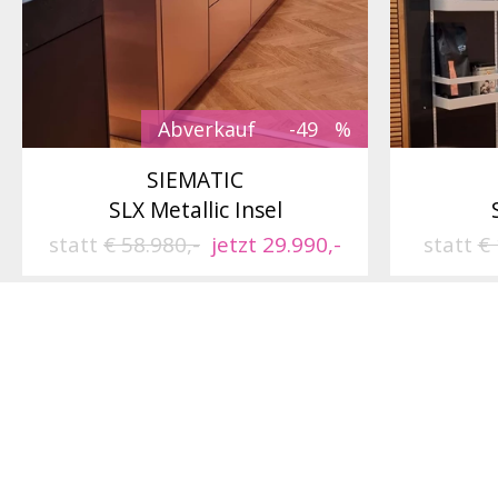
Abverkauf
-49
SIEMATIC
SLX Metallic Insel
statt
€ 58.980,-
jetzt 29.990,-
statt
€ 