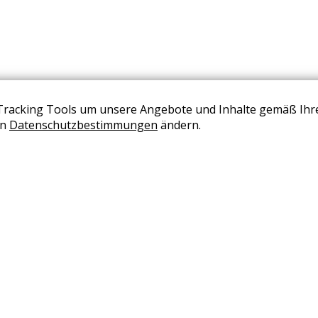
Tracking Tools um unsere Angebote und Inhalte gemäß Ihr
BERATUNG VEREINBAREN
en
Datenschutzbestimmungen
ändern.
+43 (0) 2236 2050 02
office@wohndesign-maierhofer.at
AGB
Impressum
Datenschutzseite
Karriere