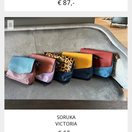
€ 87,-
B
SORUKA
VICTORIA