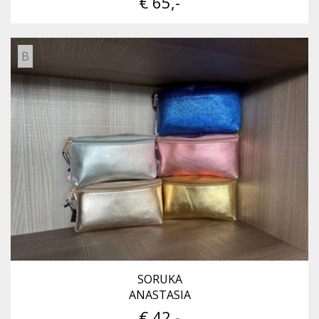
€ 65,-
B
SORUKA
ANASTASIA
€ 42,-