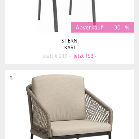
Abverkauf
-30
STERN
KARI
statt
€ 219,-
jetzt 153,-
B