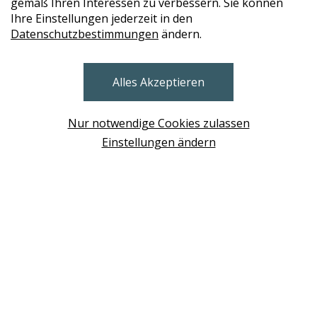
gemäß Ihren Interessen zu verbessern. Sie können
Ihre Einstellungen jederzeit in den
Datenschutzbestimmungen
ändern.
STORES
Alles Akzeptieren
BRUNN AM GEBIRGE
Design Base & ROLF BENZ Haus Brunn
Nur notwendige Cookies zulassen
WIEN
Einstellungen ändern
Design Studio Wien Taborstrasse
NEUDÖRFL
Design Outlet Sommerdorf Neudörfl
MÖDLING
habs*gut Tagesbar Burg Liechtenstein
SCHWECHAT