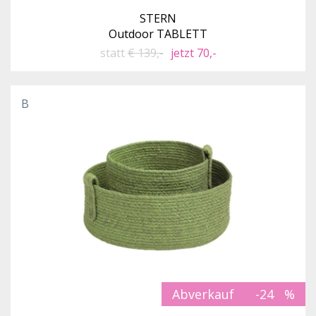
STERN
Outdoor TABLETT
statt
€ 139,-
jetzt 70,-
B
Abverkauf
-24