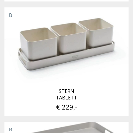
B
STERN
TABLETT
€ 229,-
B