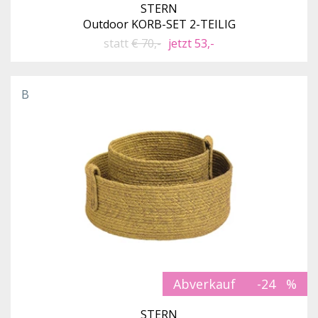
STERN
Outdoor KORB-SET 2-TEILIG
statt
€ 70,-
jetzt 53,-
B
Abverkauf
-24
STERN