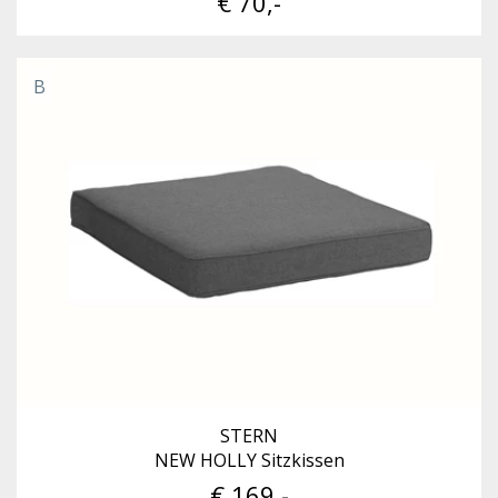
€ 70,-
B
STERN
NEW HOLLY Sitzkissen
€ 169,-