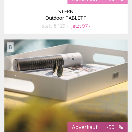
STERN
Outdoor TABLETT
statt
€ 129,-
jetzt 97,-
B
Abverkauf
-50