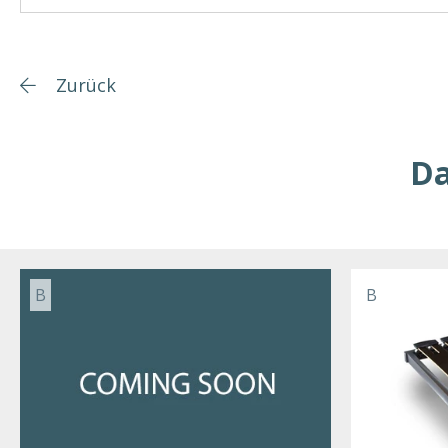
Zurück
Da
B
B