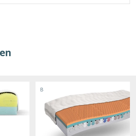
ren
B