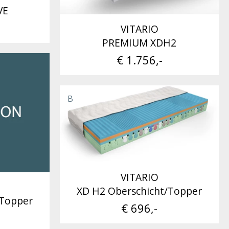
VE
VITARIO
PREMIUM XDH2
€ 1.756,-
B
VITARIO
XD H2 Oberschicht/Topper
/Topper
€ 696,-