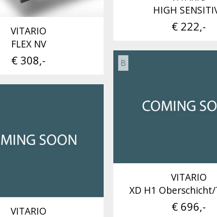
HIGH SENSITI
€ 222,-
VITARIO
FLEX NV
€ 308,-
B
VITARIO
XD H1 Oberschicht
€ 696,-
VITARIO