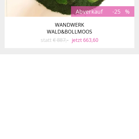
Abverkauf
-25
WANDWERK
WALD&BOLLMOOS
statt
€ 887,-
jetzt 663,60