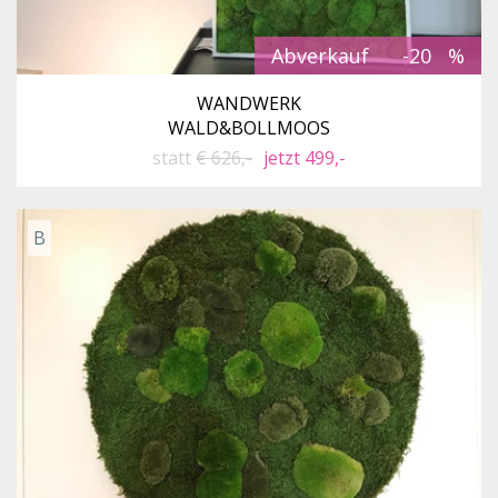
Abverkauf
-20
WANDWERK
WALD&BOLLMOOS
statt
€ 626,-
jetzt 499,-
B