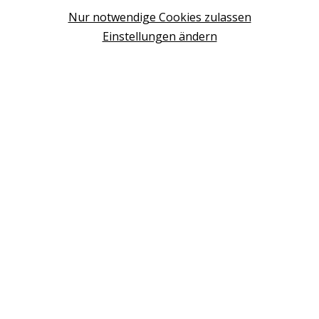
Design Base & ROLF BENZ Haus Brunn
Nur notwendige Cookies zulassen
WIEN
Einstellungen ändern
Design Studio Wien Taborstrasse
NEUDÖRFL
Design Outlet Sommerdorf Neudörfl
MÖDLING
habs*gut Tagesbar Burg Liechtenstein
SCHWECHAT
Fleck Sonnenschutz
BERATUNG VEREINBAREN
+43 (0) 2236 2050 02