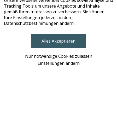
Unsere Webseite verwendet Cookies sowie Analyse und
Tracking Tools um unsere Angebote und Inhalte
gemäß Ihren Interessen zu verbessern. Sie können
Ihre Einstellungen jederzeit in den
Datenschutzbestimmungen
ändern.
STORES
Alles Akzeptieren
BRUNN AM GEBIRGE
Design Base & ROLF BENZ Haus Brunn
Nur notwendige Cookies zulassen
WIEN
Einstellungen ändern
Design Studio Wien Taborstrasse
NEUDÖRFL
Design Outlet Sommerdorf Neudörfl
MÖDLING
habs*gut Tagesbar Burg Liechtenstein