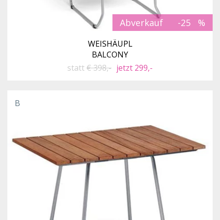
Abverkauf
-25
WEISHÄUPL
BALCONY
statt
€ 398,-
jetzt 299,-
B