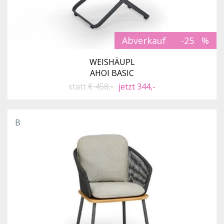
Abverkauf
-25
WEISHÄUPL
AHOI BASIC
statt
€ 458,-
jetzt 344,-
B