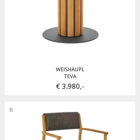
WEISHÄUPL
TEVA
€ 3.980,-
B