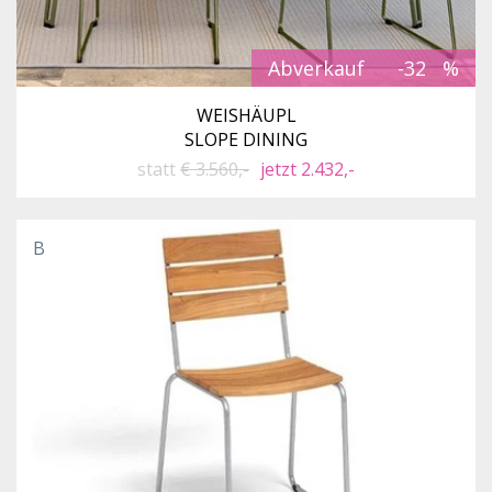
Abverkauf
-32
WEISHÄUPL
SLOPE DINING
statt
€ 3.560,-
jetzt 2.432,-
B