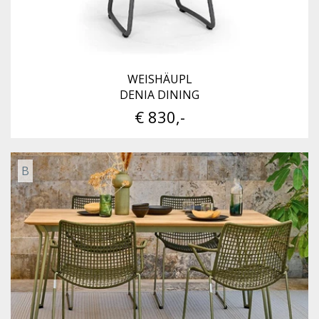
WEISHÄUPL
DENIA DINING
€ 830,-
B