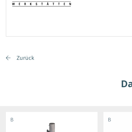
Zurück
Da
B
B