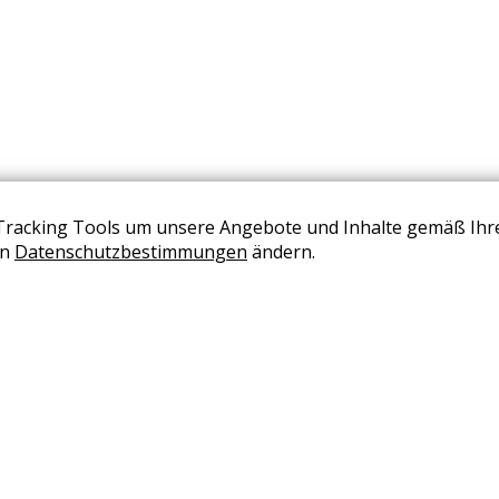
Tracking Tools um unsere Angebote und Inhalte gemäß Ihr
BERATUNG VEREINBAREN
en
Datenschutzbestimmungen
ändern.
+43 (0) 2236 2050 02
office@wohndesign-maierhofer.at