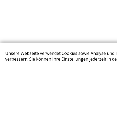
Unsere Webseite verwendet Cookies sowie Analyse und 
STORES
verbessern. Sie können Ihre Einstellungen jederzeit in d
Design Base & ROLF BENZ Haus Brunn
Design Studio Wien Taborstrasse
Design Outlet Sommerdorf Neudörfl
habs*gut Tagesbar Burg Liechtenstein
Fleck Sonnenschutz