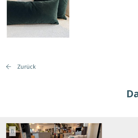
Zurück
Da
B