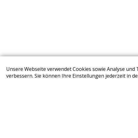
Unsere Webseite verwendet Cookies sowie Analyse und 
STORES
verbessern. Sie können Ihre Einstellungen jederzeit in d
Design Base & ROLF BENZ Haus Brunn
Design Studio Wien Taborstrasse
Design Outlet Sommerdorf Neudörfl
habs*gut Tagesbar Burg Liechtenstein
Fleck Sonnenschutz