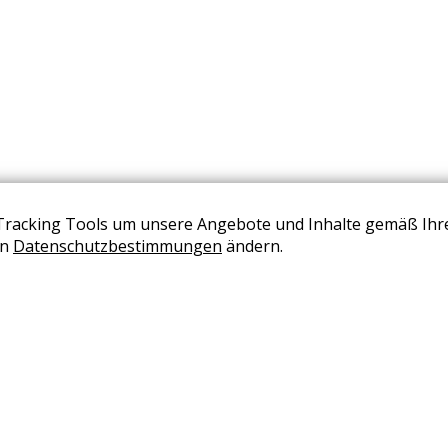
Tracking Tools um unsere Angebote und Inhalte gemäß Ihr
BERATUNG VEREINBAREN
en
Datenschutzbestimmungen
ändern.
+43 (0) 2236 2050 02
office@wohndesign-maierhofer.at