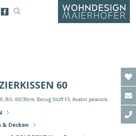
IERKISSEN 60
B/L: 60/30cm, Bezug Stoff F3, Asator peacock,
N
n & Decken