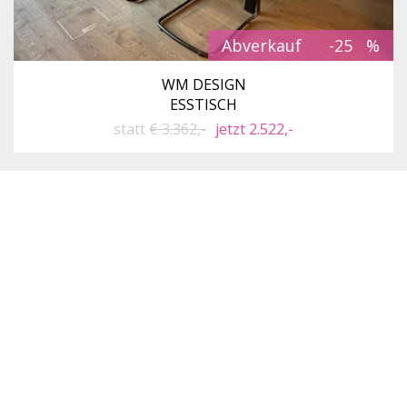
Abverkauf
-25
WM DESIGN
ESSTISCH
statt
€ 3.362,-
jetzt 2.522,-