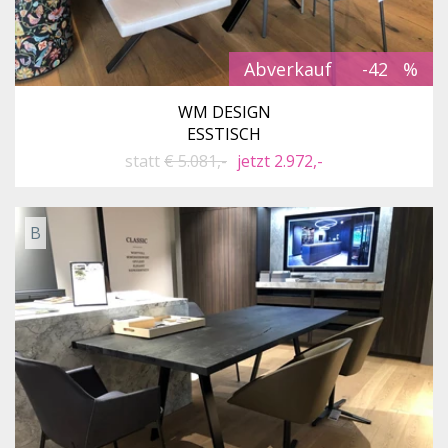
Abverkauf
-42
WM DESIGN
ESSTISCH
statt
€ 5.081,-
jetzt 2.972,-
B