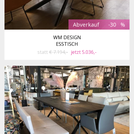
Abverkauf
-30
WM DESIGN
ESSTISCH
statt
€ 7.194,-
jetzt 5.036,-
S