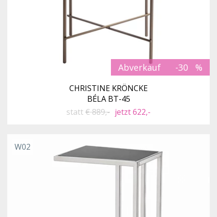
Abverkauf
-30
CHRISTINE KRÖNCKE
BÉLA BT-45
statt
€ 889,-
jetzt 622,-
W02