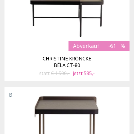
Abverkauf
-61
CHRISTINE KRÖNCKE
BÉLA CT-80
statt
€ 1.500,-
jetzt 585,-
B