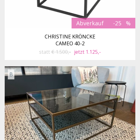
Abverkauf
-25
CHRISTINE KRÖNCKE
CAMEO 40-2
statt
€ 1.500,-
jetzt 1.125,-
B