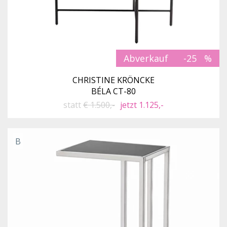
Abverkauf
-25
CHRISTINE KRÖNCKE
BÉLA CT-80
statt
€ 1.500,-
jetzt 1.125,-
B