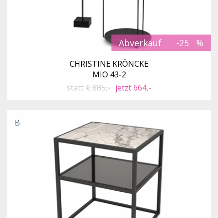
Abverkauf
-25
CHRISTINE KRÖNCKE
MIO 43-2
statt
€ 885,-
jetzt 664,-
B