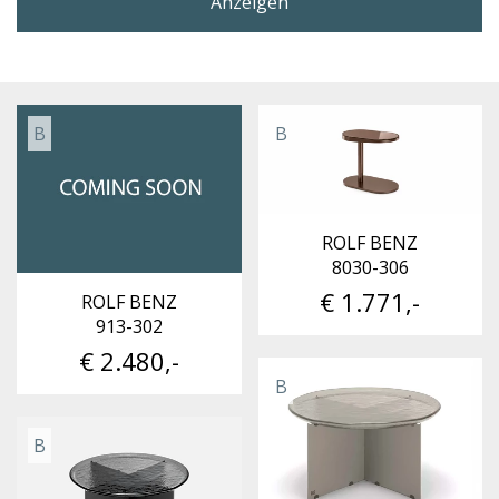
Anzeigen
B
B
ROLF BENZ
8030-306
€ 1.771,-
ROLF BENZ
913-302
€ 2.480,-
B
B