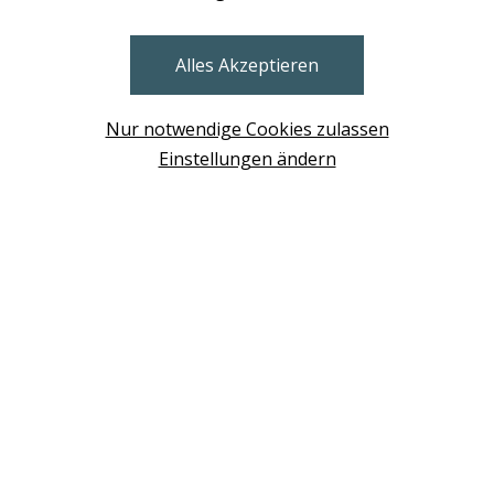
Alles Akzeptieren
Nur notwendige Cookies zulassen
Einstellungen ändern
STORES
BRUNN AM GEBIRGE
Design Base & ROLF BENZ Haus Brunn
WIEN
Design Studio Wien Taborstrasse
NEUDÖRFL
Design Outlet Sommerdorf Neudörfl