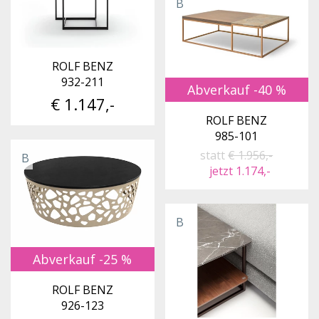
B
ROLF BENZ
932-211
Abverkauf -40 %
€ 1.147,-
ROLF BENZ
985-101
statt
€ 1.956,-
B
jetzt 1.174,-
B
Abverkauf -25 %
ROLF BENZ
926-123