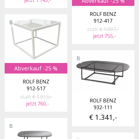
jetzt 1.145,-
Abverkauf -25 %
ROLF BENZ
912-417
B
statt
€ 1.007,-
jetzt 755,-
B
Abverkauf -25 %
ROLF BENZ
912-517
statt
€ 1.013,-
ROLF BENZ
jetzt 760,-
932-111
€ 1.341,-
B