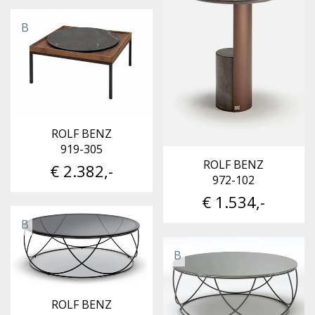
B
ROLF BENZ
919-305
ROLF BENZ
€ 2.382,-
972-102
€ 1.534,-
B
B
ROLF BENZ