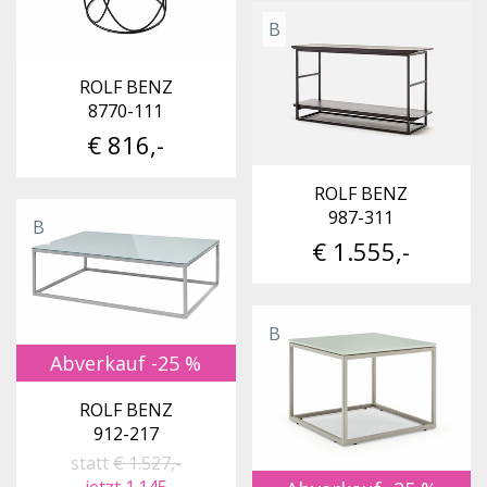
B
ROLF BENZ
8770-111
€ 816,-
ROLF BENZ
987-311
B
€ 1.555,-
B
Abverkauf -25 %
ROLF BENZ
912-217
statt
€ 1.527,-