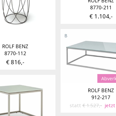
ROLF BENZ
8770-211
€ 1.104,-
B
ROLF BENZ
8770-112
€ 816,-
Abverk
ROLF BENZ
912-217
statt
€ 1.527,-
jetzt