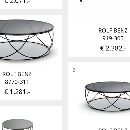
€ 2.071,-
ROLF BENZ
919-305
€ 2.382,-
B
ROLF BENZ
8770-311
€ 1.281,-