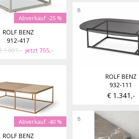
B
Abverkauf -25 %
ROLF BENZ
912-417
€ 1.007,-
jetzt 755,-
ROLF BENZ
932-111
€ 1.341,-
B
Abverkauf -40 %
ROLF BENZ