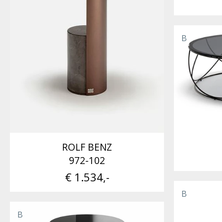
B
ROLF BENZ
972-102
€ 1.534,-
B
B