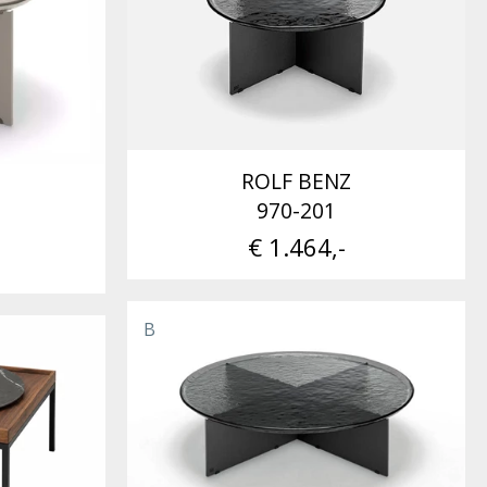
ROLF BENZ
970-201
€ 1.464,-
B