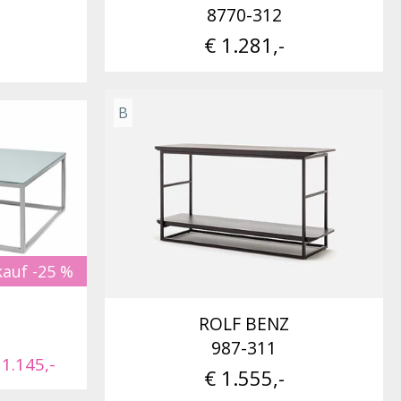
8770-312
€ 1.281,-
B
auf -25 %
ROLF BENZ
987-311
 1.145,-
€ 1.555,-