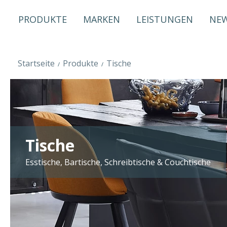
PRODUKTE
MARKEN
LEISTUNGEN
NE
Startseite
Produkte
Tische
Tische
Esstische, Bartische, Schreibtische & Couchtische