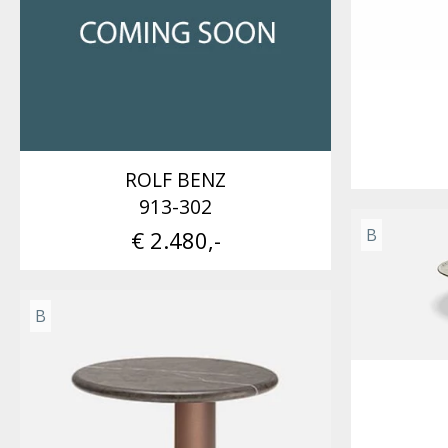
ROLF BENZ
913-302
B
€ 2.480,-
B