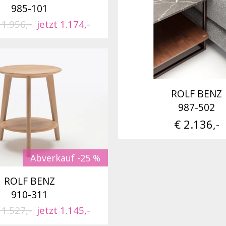
985-101
 1.956,-
jetzt 1.174,-
ROLF BENZ
987-502
€ 2.136,-
Abverkauf -25 %
ROLF BENZ
910-311
 1.527,-
jetzt 1.145,-