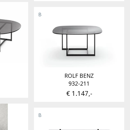
B
ROLF BENZ
932-211
€ 1.147,-
B