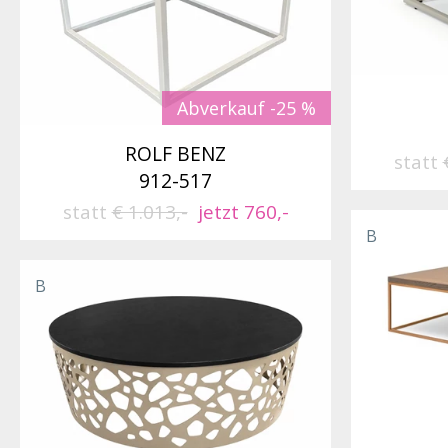
Abverkauf -25 %
ROLF BENZ
statt
912-517
statt
€ 1.013,-
jetzt 760,-
B
B