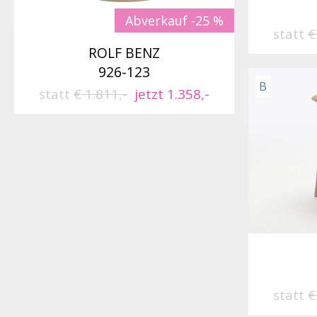
Abverkauf -25 %
statt
€
ROLF BENZ
926-123
B
statt
€ 1.811,-
jetzt 1.358,-
statt
€