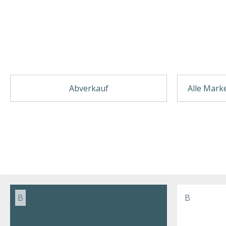
Abverkauf
B
B