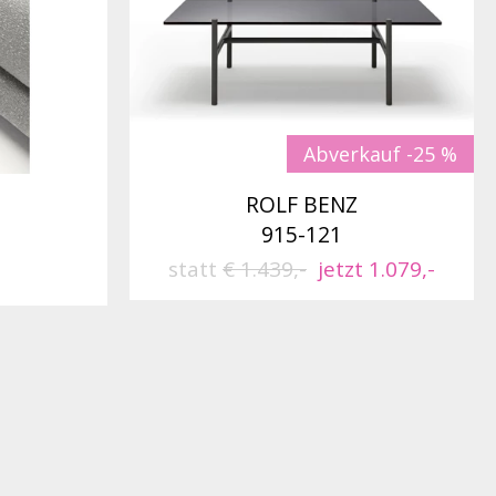
Abverkauf -25 %
ROLF BENZ
915-121
statt
€ 1.439,-
jetzt 1.079,-