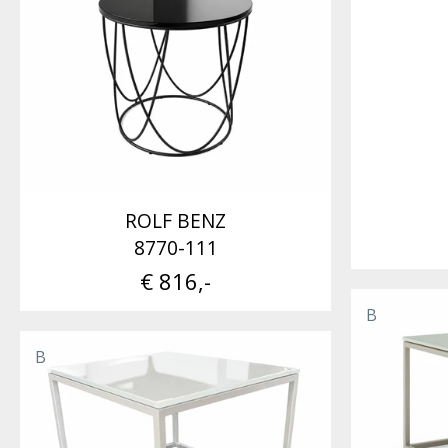
ROLF BENZ
8770-111
€ 816,-
B
B