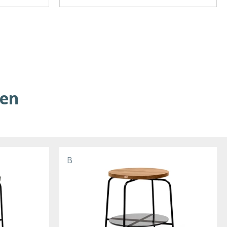
ren
B