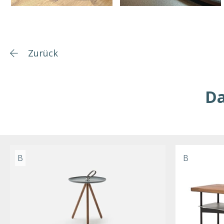
Zurück
Da
B
B