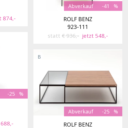
Abverkauf
-41
t 874,-
ROLF BENZ
923-111
statt
€ 936,-
jetzt 548,-
B
-25
Abverkauf
-25
 688,-
ROLF BENZ