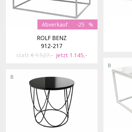
Abverkauf
-25
ROLF BENZ
912-217
statt
€ 1.527,-
jetzt 1.145,-
B
B