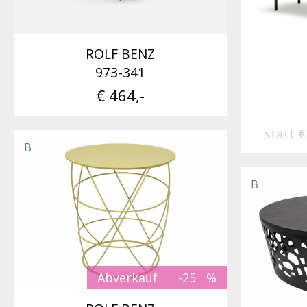
ROLF BENZ
973-341
€ 464,-
statt
€
B
B
Abverkauf
-25