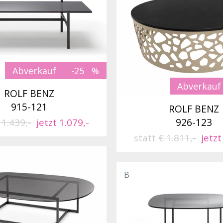
Abverkauf
-25
Abverkauf
ROLF BENZ
915-121
ROLF BENZ
926-123
 1.439,-
jetzt 1.079,-
statt
€ 1.811,-
jetzt
B