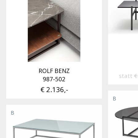
ROLF BENZ
statt
€
987-502
€ 2.136,-
B
B