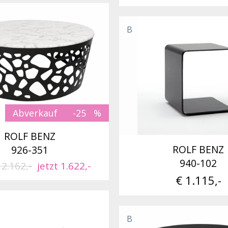
B
Abverkauf
-25
ROLF BENZ
ROLF BENZ
926-351
940-102
 2.162,-
jetzt 1.622,-
€ 1.115,-
B