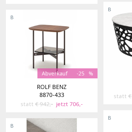
B
B
Abverkauf
-25
ROLF BENZ
8870-433
statt
€
statt
€ 942,-
jetzt 706,-
B
B