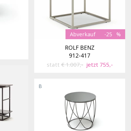
Abverkauf
-25
ROLF BENZ
912-417
statt
€ 1.007,-
jetzt 755,-
B