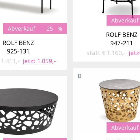
Abverkauf
Abverkauf
-25
ROLF BENZ
ROLF BENZ
947-211
925-131
statt
€ 1.160,-
jetz
 1.411,-
jetzt 1.059,-
B
Abverkauf