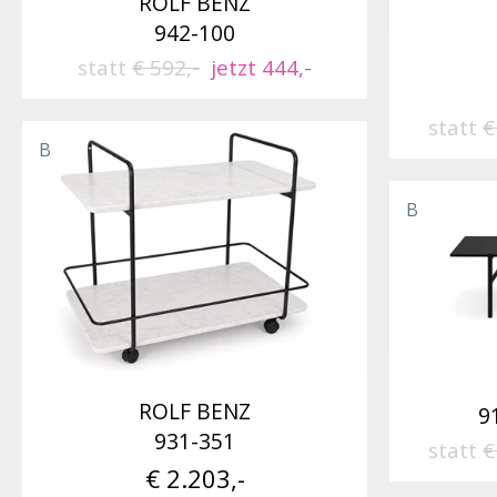
ROLF BENZ
942-100
statt
€ 592,-
jetzt 444,-
statt
€
B
B
ROLF BENZ
9
931-351
statt
€
€ 2.203,-