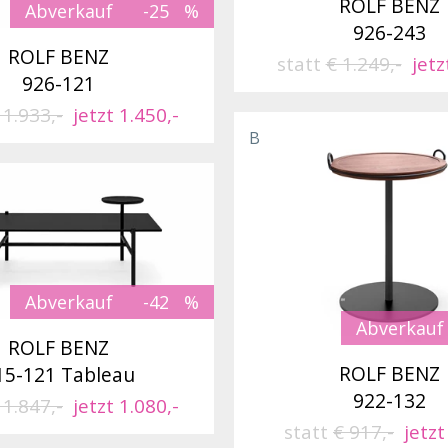
ROLF BENZ
Abverkauf
-25
926-243
ROLF BENZ
statt
€ 1.249,-
jetz
926-121
 1.933,-
jetzt 1.450,-
B
Abverkauf
-42
Abverkauf
ROLF BENZ
ROLF BENZ
15-121 Tableau
922-132
 1.847,-
jetzt 1.080,-
statt
€ 917,-
jetzt