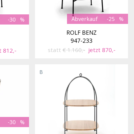
Abverkauf
-25
-30
ROLF BENZ
947-233
statt
€ 1.160,-
jetzt 870,-
t 812,-
B
-30