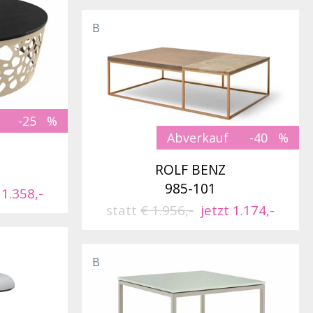
B
-25
Abverkauf
-40
ROLF BENZ
985-101
 1.358,-
statt
€ 1.956,-
jetzt 1.174,-
B