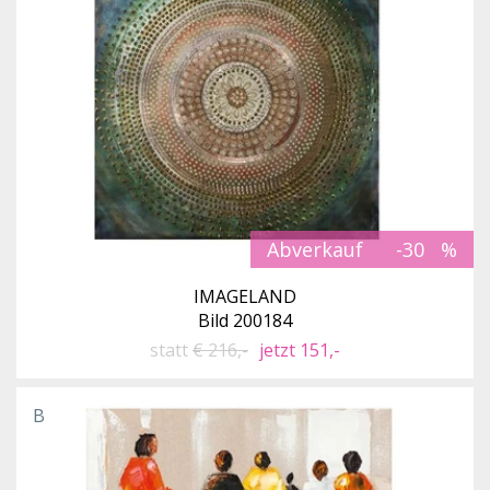
Abverkauf
-30
IMAGELAND
Bild 200184
statt
€ 216,-
jetzt 151,-
B