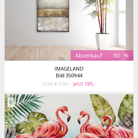
Abverkauf
-30
IMAGELAND
Bild 350944
statt
€ 270,-
jetzt 189,-
B