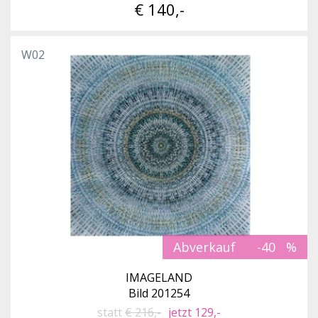
€ 140,-
W02
Abverkauf
-40
IMAGELAND
Bild 201254
statt
€ 216,-
jetzt 129,-