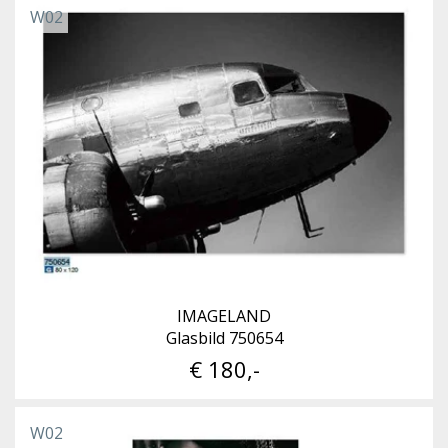
W02
IMAGELAND
Glasbild 750654
€ 180,-
W02