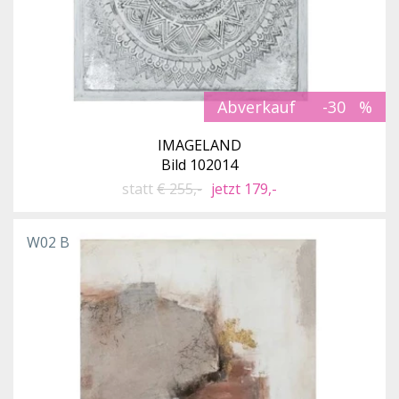
Abverkauf
-30
IMAGELAND
Bild 102014
statt
€ 255,-
jetzt 179,-
W02 B