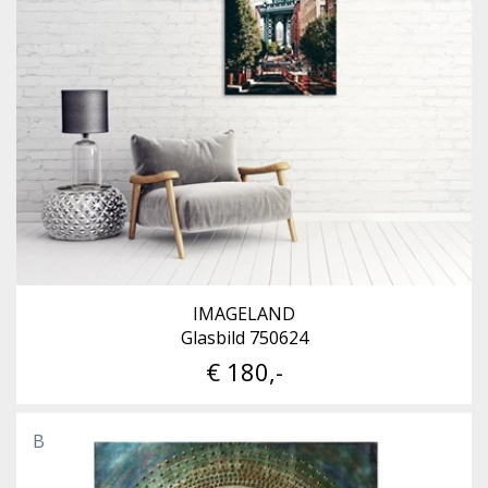
IMAGELAND
Glasbild 750624
€ 180,-
B