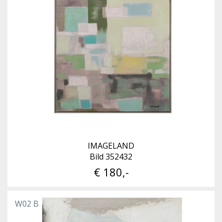
IMAGELAND
Bild 352432
€ 180,-
W02 B