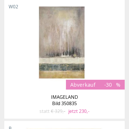
W02
Abverkauf
-30
IMAGELAND
Bild 350835
statt
€ 329,-
jetzt 230,-
B