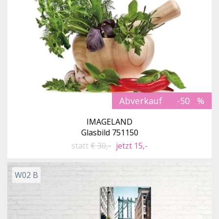
Abverkauf
-50
IMAGELAND
Glasbild 751150
statt
€ 30,-
jetzt 15,-
W02 B