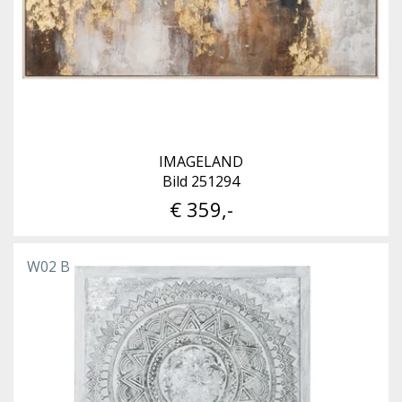
IMAGELAND
Bild 251294
€ 359,-
W02 B