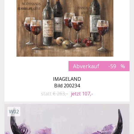
Abverkauf
-59
IMAGELAND
Bild 200234
statt
€ 263,-
jetzt 107,-
W02