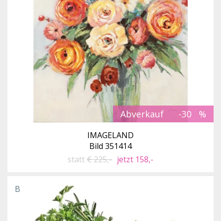
Abverkauf
-30
IMAGELAND
Bild 351414
statt
€ 225,-
jetzt 158,-
B