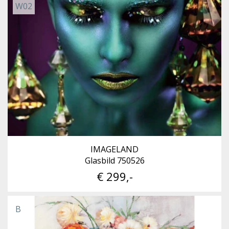
W02
IMAGELAND
Glasbild 750526
€ 299,-
B