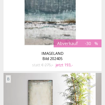
Abverkauf
-30
IMAGELAND
Bild 202405
statt
€ 275,-
jetzt 193,-
B