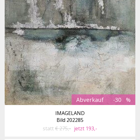
Abverkauf
-30
IMAGELAND
Bild 202285
statt
€ 275,-
jetzt 193,-