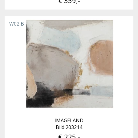
€ 359,-
W02 B
IMAGELAND
Bild 203214
€ 225,-