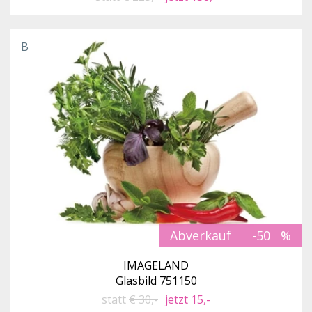
B
Abverkauf
-50
IMAGELAND
Glasbild 751150
statt
€ 30,-
jetzt 15,-