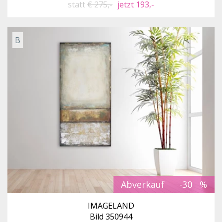
statt
€ 275,-
jetzt 193,-
B
Abverkauf
-30
IMAGELAND
Bild 350944