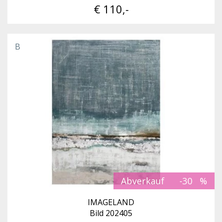
€ 110,-
B
Abverkauf
-30
IMAGELAND
Bild 202405