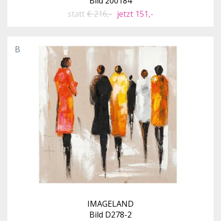
Bild 200184
statt
€ 216,-
jetzt 151,-
B
IMAGELAND
Bild D278-2