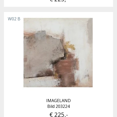
W02 B
IMAGELAND
Bild 203224
€ 225,-