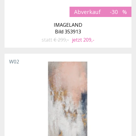
Abverkauf
-30
IMAGELAND
Bild 353913
statt
€ 299,-
jetzt 209,-
W02