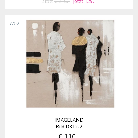
statt
€ 216,-
jetzt 129,-
W02
IMAGELAND
Bild D312-2
€ 110,-