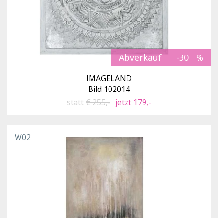
Abverkauf
-30
IMAGELAND
Bild 102014
statt
€ 255,-
jetzt 179,-
W02