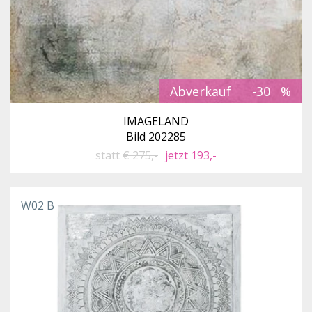
Abverkauf
-30
IMAGELAND
Bild 202285
statt
€ 275,-
jetzt 193,-
W02 B