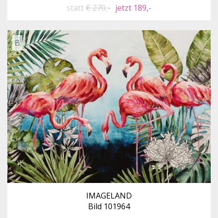
statt
€ 270,-
jetzt 189,-
B
IMAGELAND
Bild 101964