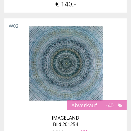
€ 140,-
W02
Abverkauf
-40
IMAGELAND
Bild 201254