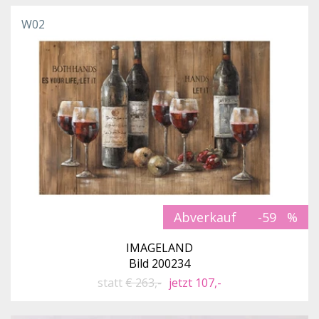
W02
Abverkauf
-59
IMAGELAND
Bild 200234
statt
€ 263,-
jetzt 107,-