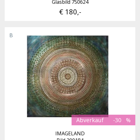
Glasbild 750624
€ 180,-
B
Abverkauf
-30
IMAGELAND