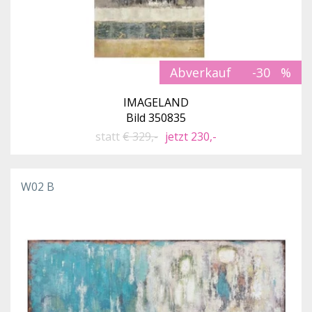
Abverkauf
-30
IMAGELAND
Bild 350835
statt
€ 329,-
jetzt 230,-
W02 B