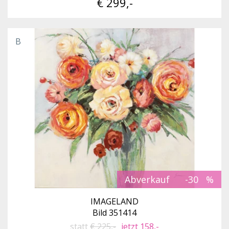
€ 299,-
B
Abverkauf
-30
IMAGELAND
Bild 351414
statt
€ 225,-
jetzt 158,-