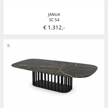
JANUA
SC 54
€ 1.312,-
B