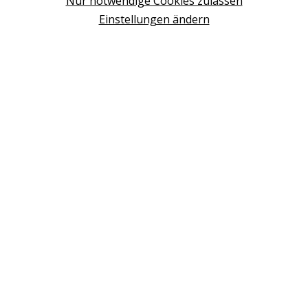
Nur notwendige Cookies zulassen
WIEN
Einstellungen ändern
Design Studio Wien Taborstrasse
NEUDÖRFL
Design Outlet Sommerdorf Neudörfl
MÖDLING
habs*gut Tagesbar Burg Liechtenstein
SCHWECHAT
Fleck Sonnenschutz
BERATUNG VEREINBAREN
+43 (0) 2236 2050 02