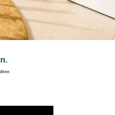
n.
 Wien