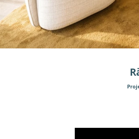
R
Proj