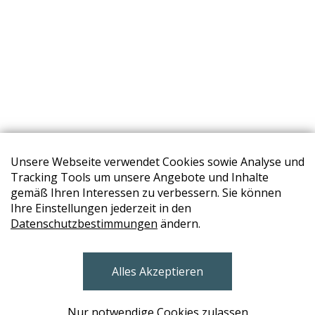
Unsere Webseite verwendet Cookies sowie Analyse und
Tracking Tools um unsere Angebote und Inhalte
gemäß Ihren Interessen zu verbessern. Sie können
Ihre Einstellungen jederzeit in den
STORES
Datenschutzbestimmungen
ändern.
BRUNN AM GEBIRGE
Alles Akzeptieren
Design Base & ROLF BENZ Haus Brunn
WIEN
Nur notwendige Cookies zulassen