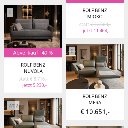
ROLF BENZ
B
MIOKO
statt
€ 12.584,-
jetzt 11.464,-
B
Abverkauf -40 %
ROLF BENZ
NUVOLA
statt
€ 8.716,-
jetzt 5.230,-
ROLF BENZ
MERA
W02
€ 10.651,-