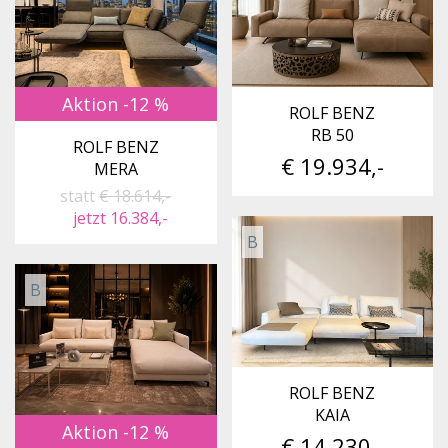
Aktion -12 %
ROLF BENZ
RB 50
ROLF BENZ
€ 19.934,-
MERA
statt
€ 18.614,-
jetzt 16.384,-
B
B
ROLF BENZ
KAIA
Aktion -12 %
€ 14.230,-