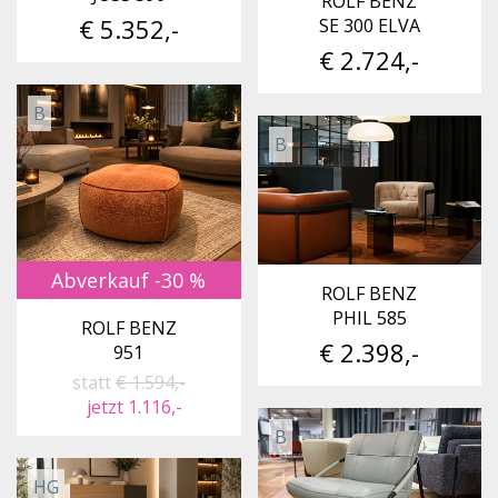
ROLF BENZ
€ 5.352,-
SE 300 ELVA
€ 2.724,-
B
B
Abverkauf -30 %
ROLF BENZ
PHIL 585
ROLF BENZ
€ 2.398,-
951
statt
€ 1.594,-
jetzt 1.116,-
B
HG