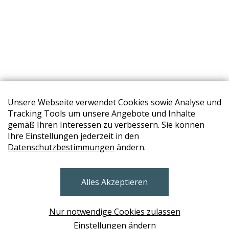
Unsere Webseite verwendet Cookies sowie Analyse und
Tracking Tools um unsere Angebote und Inhalte
gemäß Ihren Interessen zu verbessern. Sie können
Ihre Einstellungen jederzeit in den
STORES
Datenschutzbestimmungen
ändern.
BRUNN AM GEBIRGE
Alles Akzeptieren
Design Base & ROLF BENZ Haus Brunn
WIEN
Nur notwendige Cookies zulassen
Design Studio Wien Taborstrasse
Einstellungen ändern