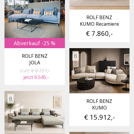
B
ROLF BENZ
KUMO Recamiere
€ 7.860,-
Abverkauf -25 %
B
ROLF BENZ
JOLA
statt
€ 8.727,-
jetzt 6.545,-
B
ROLF BENZ
KUMO
€ 15.912,-