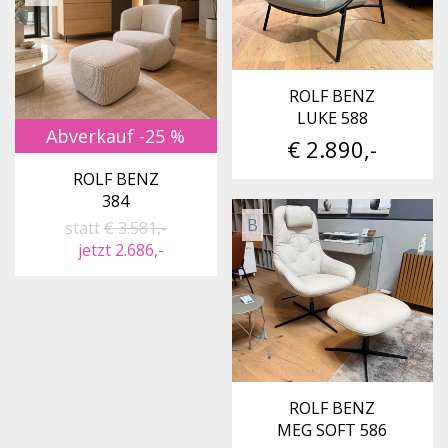
ROLF BENZ
LUKE 588
Abverkauf -25 %
€ 2.890,-
ROLF BENZ
384
B
statt
€ 3.581,-
jetzt 2.686,-
ROLF BENZ
MEG SOFT 586