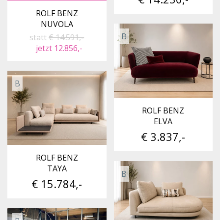
ROLF BENZ
NUVOLA
B
statt
€ 14.591,-
jetzt 12.856,-
B
ROLF BENZ
ELVA
€ 3.837,-
ROLF BENZ
TAYA
B
€ 15.784,-