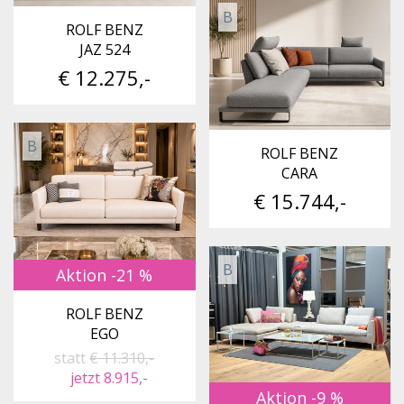
B
ROLF BENZ
JAZ 524
€ 12.275,-
B
ROLF BENZ
CARA
€ 15.744,-
B
Aktion -21 %
ROLF BENZ
EGO
statt
€ 11.310,-
jetzt 8.915,-
Aktion -9 %