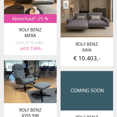
B
Abverkauf -25 %
ROLF BENZ
MERA
statt
€ 10.245,-
ROLF BENZ
jetzt 7.684,-
KAIA
€ 10.403,-
B
ROLF BENZ
JOSS 590